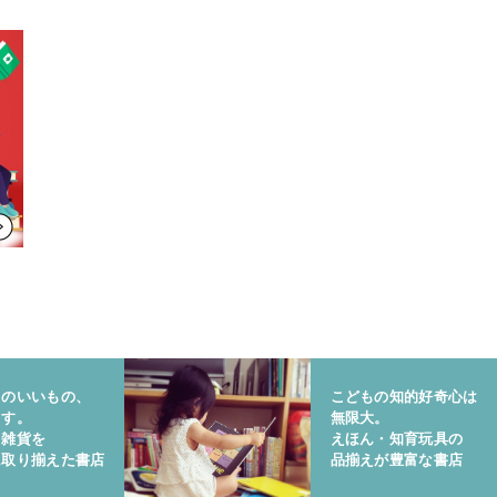
りのいいもの、
こどもの知的好奇心は
ます。
無限大。
と雑貨を
えほん・知育玩具の
に取り揃えた書店
品揃えが豊富な書店