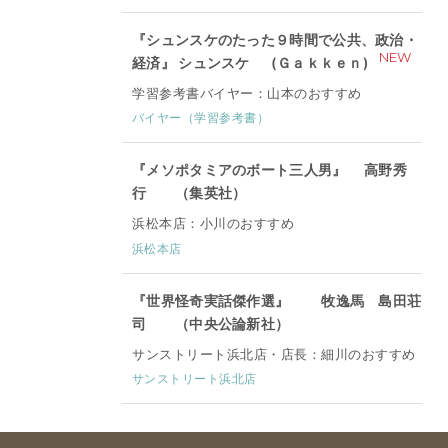
『シュンスケのたった９時間で公共、政治・
NEW
経済』 シュンスケ (Ｇａｋｋｅｎ)
学習参考書バイヤー：山本のおすすめ
バイヤー（学習参考書）
『メソポタミアのボート三人男』 高野秀
行 （集英社）
浜松本店：小川のおすすめ
浜松本店
『世界怪奇実話傑作選』 牧逸馬 島田荘
司 （中央公論新社）
サンストリート浜北店・店長：細川のおすすめ
サンストリート浜北店