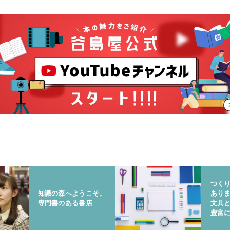
つく
知識の森へようこそ。
あり
専門書のある書店
文具
豊富