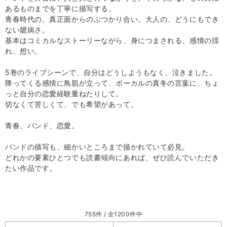
あるものまでを丁寧に描写する。
青春時代の、真正面からのぶつかり合い。大人の、どうにもでき
ない臆病さ。
基本はコミカルなストーリーながら、身につまされる、感情の揺
れ、想い。
5巻のライブシーンで、自分はどうしようもなく、泣きました。
降ってくる感情に鳥肌が立って、ボーカルの真冬の言葉に、ちょ
っと自分の恋愛経験重ねたりして。
切なくて苦しくて、でも希望があって。
青春、バンド、恋愛。
バンドの描写も、細かいところまで描かれていて必見。
どれかの要素ひとつでも読書傾向にあれば、ぜひ読んでいただき
たい作品です。
755件 / 全1200件中