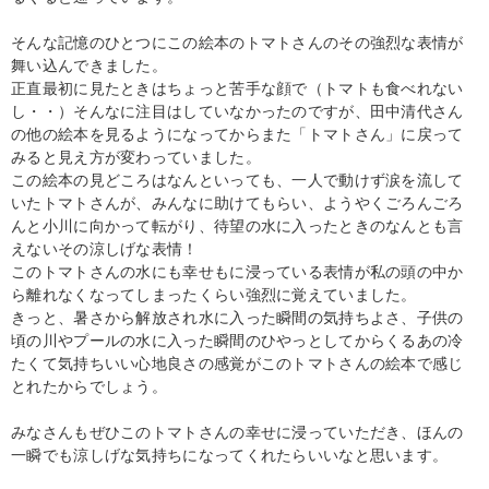
そんな記憶のひとつにこの絵本のトマトさんのその強烈な表情が
舞い込んできました。
正直最初に見たときはちょっと苦手な顔で（トマトも食べれない
し・・）そんなに注目はしていなかったのですが、田中清代さん
の他の絵本を見るようになってからまた「トマトさん」に戻って
みると見え方が変わっていました。
この絵本の見どころはなんといっても、一人で動けず涙を流して
いたトマトさんが、みんなに助けてもらい、ようやくごろんごろ
んと小川に向かって転がり、待望の水に入ったときのなんとも言
えないその涼しげな表情！
このトマトさんの水にも幸せもに浸っている表情が私の頭の中か
ら離れなくなってしまったくらい強烈に覚えていました。
きっと、暑さから解放され水に入った瞬間の気持ちよさ、子供の
頃の川やプールの水に入った瞬間のひやっとしてからくるあの冷
たくて気持ちいい心地良さの感覚がこのトマトさんの絵本で感じ
とれたからでしょう。
みなさんもぜひこのトマトさんの幸せに浸っていただき、ほんの
一瞬でも涼しげな気持ちになってくれたらいいなと思います。