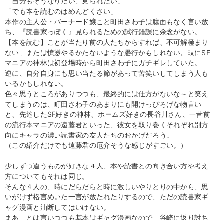
「自分もそうなりたい、見られたい」
「でも本を読むのはめんどくさい」
本作の主人公・バーナード嬢こと町田さわ子は臆面もなく言い放
ち、『読書家っぽく』見られるための試行錯誤に余念がない。
【本を読む】ことが当たり前の人たちからすれば、不可解極まり
ない、または憤懣やるかたないような愚行かもしれない。現にSF
マニアの神林は初登場時から町田さわ子にガチギレしていた。
逆に、自分自身にも思い当たる節があって苦笑いしてしまう人も
いるかもしれない。
色々思うところがありつつも、最終的には仕方がないな～と笑え
てしまうのは、町田さわ子のあまりにも開けっぴろげな物言い
と、先述したSF好きの神林、ホームズ好きの長谷川さん、一昔前
の流行本マニアの遠藤君といった、彼女を取り巻くそれぞれ別方
向にキャラの濃い読書家の友人たちのおかげだろう。
（この紹介だけでも遠藤君の厄介そうな感じがすごい。）
少しずつ違うものが好きな４人、本や読書との向き合い方や考え
方についてもそれは同じ。
そんな４人の、時にだらだらと時に激しいやりとりの中から、思
いがけず格言めいた一言が放たれたりするので、ただの読書家ギ
ャグ漫画と油断してはいけない。
まあ、とは言いつつも基本はギャグ漫画なので、谷崎に返り討ち