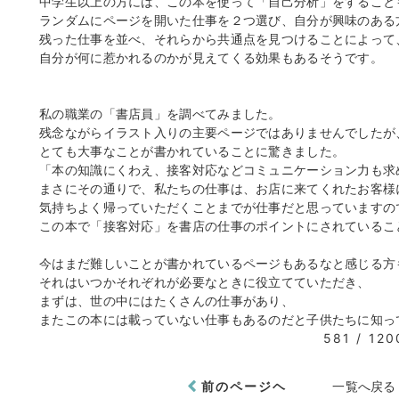
中学生以上の方には、この本を使って「自己分析」をすること
ランダムにページを開いた仕事を２つ選び、自分が興味のある
残った仕事を並べ、それらから共通点を見つけることによって
自分が何に惹かれるのかが見えてくる効果もあるそうです。
私の職業の「書店員」を調べてみました。
残念ながらイラスト入りの主要ページではありませんでしたが
とても大事なことが書かれていることに驚きました。
「本の知識にくわえ、接客対応などコミュニケーション力も求
まさにその通りで、私たちの仕事は、お店に来てくれたお客様
気持ちよく帰っていただくことまでが仕事だと思っていますの
この本で「接客対応」を書店の仕事のポイントにされているこ
今はまだ難しいことが書かれているページもあるなと感じる方
それはいつかそれぞれが必要なときに役立てていただき、
まずは、世の中にはたくさんの仕事があり、
またこの本には載っていない仕事もあるのだと子供たちに知っ
581 / 120
前のページヘ
一覧へ戻る