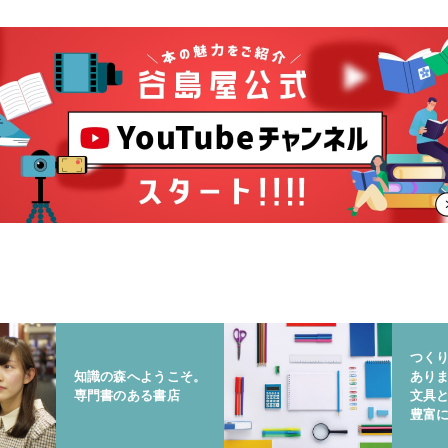
つく
知識の森へようこそ。
あり
専門書のある書店
文具
豊富