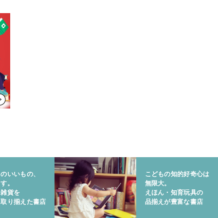
りのいいもの、
こどもの知的好奇心は
ます。
無限大。
と雑貨を
えほん・知育玩具の
に取り揃えた書店
品揃えが豊富な書店