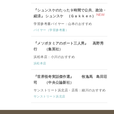
『シュンスケのたった９時間で公共、政治・
NEW
経済』 シュンスケ (Ｇａｋｋｅｎ)
学習参考書バイヤー：山本のおすすめ
バイヤー（学習参考書）
『メソポタミアのボート三人男』 高野秀
行 （集英社）
浜松本店：小川のおすすめ
浜松本店
『世界怪奇実話傑作選』 牧逸馬 島田荘
司 （中央公論新社）
サンストリート浜北店・店長：細川のおすすめ
サンストリート浜北店