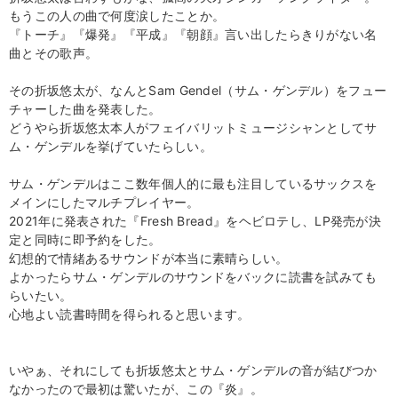
もうこの人の曲で何度涙したことか。
『トーチ』『爆発』『平成』『朝顔』言い出したらきりがない名
曲とその歌声。
その折坂悠太が、なんとSam Gendel（サム・ゲンデル）をフュー
チャーした曲を発表した。
どうやら折坂悠太本人がフェイバリットミュージシャンとしてサ
ム・ゲンデルを挙げていたらしい。
サム・ゲンデルはここ数年個人的に最も注目しているサックスを
メインにしたマルチプレイヤー。
2021年に発表された『Fresh Bread』をヘビロテし、LP発売が決
定と同時に即予約をした。
幻想的で情緒あるサウンドが本当に素晴らしい。
よかったらサム・ゲンデルのサウンドをバックに読書を試みても
らいたい。
心地よい読書時間を得られると思います。
いやぁ、それにしても折坂悠太とサム・ゲンデルの音が結びつか
なかったので最初は驚いたが、この『炎』。