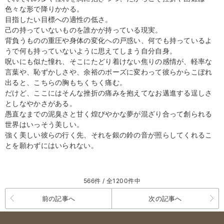
色々な形で降りかかる。
目指したい目標への適性の低さ。
己の持っていないものを誰かが持っている現実。
背負うものの重圧や身体の変化への戸惑い、何でも持っているよ
うで何も持っていないように思えてしまう自分自身。
呪いにも似た憧れ、そこにたどり着けない焦りの感情が、軽率な
言葉や、恥ずかしさや、余裕のポーズに変わって彼らからこぼれ
出ると、こちらの胸もちくちく痛む。
だけど、ここにはそんな挫折の痛みを抱えてなお邁進する逞しさ
としなやかさがある。
愚直なまでの泥臭さと甘く煌びやかな夢が混ざり合って創られる
世界はいっそう美しい。
強く美しい彼らの行く先、それを銀の鈴の音が照らしてくれるこ
とを願わずにはいられない。
566件 / 全1200件中
前の記事へ
次の記事へ