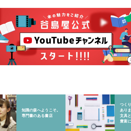
つく
知識の森へようこそ。
あり
専門書のある書店
文具
豊富