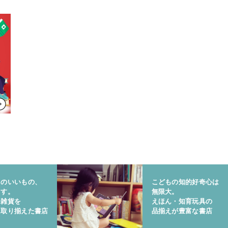
りのいいもの、
こどもの知的好奇心は
ます。
無限大。
と雑貨を
えほん・知育玩具の
に取り揃えた書店
品揃えが豊富な書店