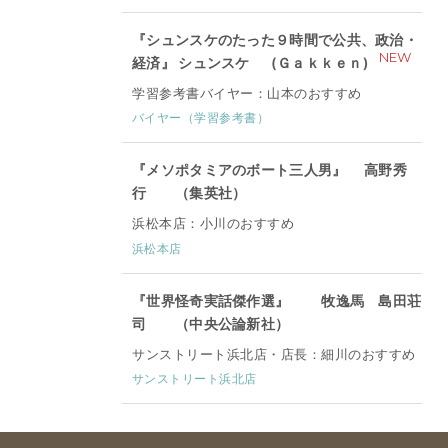
『シュンスケのたった９時間で公共、政治・
NEW
経済』 シュンスケ (Ｇａｋｋｅｎ)
学習参考書バイヤー：山本のおすすめ
バイヤー（学習参考書）
『メソポタミアのボート三人男』 高野秀
行 （集英社）
浜松本店：小川のおすすめ
浜松本店
『世界怪奇実話傑作選』 牧逸馬 島田荘
司 （中央公論新社）
サンストリート浜北店・店長：細川のおすすめ
サンストリート浜北店