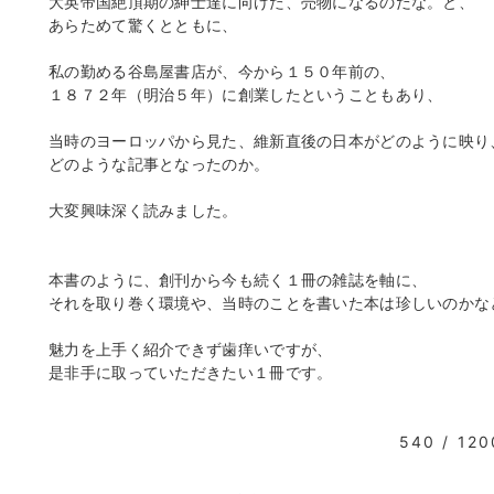
大英帝国絶頂期の紳士達に向けた、売物になるのだな。と、
あらためて驚くとともに、
私の勤める谷島屋書店が、今から１５０年前の、
１８７２年（明治５年）に創業したということもあり、
当時のヨーロッパから見た、維新直後の日本がどのように映り
どのような記事となったのか。
大変興味深く読みました。
本書のように、創刊から今も続く１冊の雑誌を軸に、
それを取り巻く環境や、当時のことを書いた本は珍しいのかな
魅力を上手く紹介できず歯痒いですが、
是非手に取っていただきたい１冊です。
540 / 120