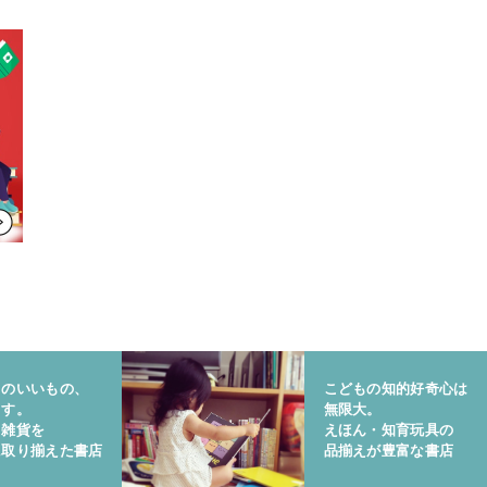
りのいいもの、
こどもの知的好奇心は
ます。
無限大。
と雑貨を
えほん・知育玩具の
に取り揃えた書店
品揃えが豊富な書店