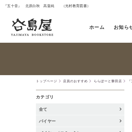
『五十音』 北原白秋 高畠純 （光村教育図書）
ホーム
お知ら
トップページ
店員のおすすめ
ららぽーと磐田店
『
カテゴリ
全て
バイヤー