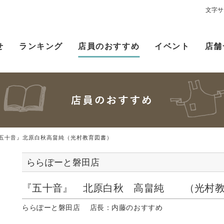
文字サ
せ
ランキング
店員のおすすめ
イベント
店舗
五十音』北原白秋高畠純（光村教育図書）
ららぽーと磐田店
『五十音』 北原白秋 高畠純 （光村教
ららぽーと磐田店 店長：内藤のおすすめ