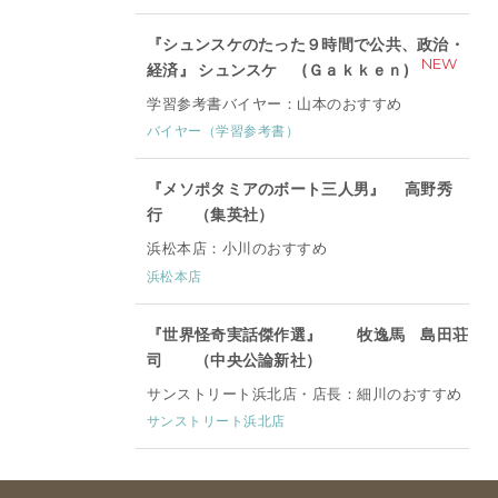
『シュンスケのたった９時間で公共、政治・
NEW
経済』 シュンスケ (Ｇａｋｋｅｎ)
学習参考書バイヤー：山本のおすすめ
バイヤー（学習参考書）
『メソポタミアのボート三人男』 高野秀
行 （集英社）
浜松本店：小川のおすすめ
浜松本店
『世界怪奇実話傑作選』 牧逸馬 島田荘
司 （中央公論新社）
サンストリート浜北店・店長：細川のおすすめ
サンストリート浜北店