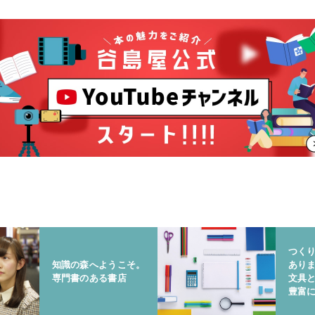
つく
知識の森へようこそ。
あり
専門書のある書店
文具
豊富