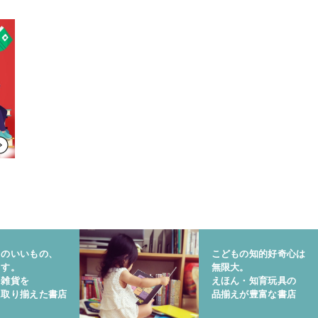
りのいいもの、
こどもの知的好奇心は
ます。
無限大。
と雑貨を
えほん・知育玩具の
に取り揃えた書店
品揃えが豊富な書店