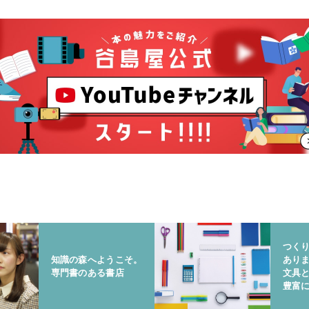
つく
知識の森へようこそ。
あり
専門書のある書店
文具
豊富