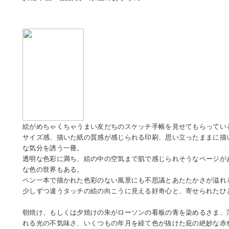
絵がめちゃくちゃうまい友だちのスケッチ手帳を見せてもらってい
サイズ感、描いた紙の質感が感じられる印刷、思い立ったままに描
な気分を誘う一冊。
透明な色彩に満ち、絵の中の空気まで肌で感じられそうなページが
な色の世界もある。
ペン一本で描かれた色彩のない風景にも不思議とあたたかさが溢れ
少しずつ違うタッチの絵の向こうに見える好奇心と、寄せられたひ
朝焼け、もしくは夕焼けの朱がローソンの看板の青を染めるさま、
れる光の不気味さ、いくつもの年月を経て色が抜けた庇の絶妙な赤