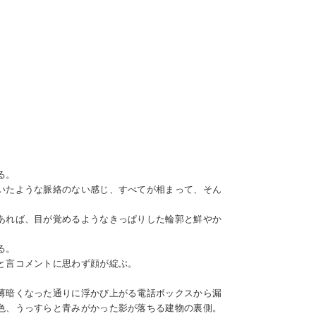
る。
いたような脈絡のない感じ、すべてが相まって、そん
あれば、目が覚めるようなきっぱりした輪郭と鮮やか
る。
と言コメントに思わず顔が綻ぶ。
薄暗くなった通りに浮かび上がる電話ボックスから漏
色、うっすらと青みがかった影が落ちる建物の裏側。