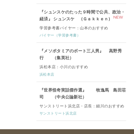
『シュンスケのたった９時間で公共、政治・
NEW
経済』 シュンスケ (Ｇａｋｋｅｎ)
学習参考書バイヤー：山本のおすすめ
バイヤー（学習参考書）
『メソポタミアのボート三人男』 高野秀
行 （集英社）
浜松本店：小川のおすすめ
浜松本店
『世界怪奇実話傑作選』 牧逸馬 島田荘
司 （中央公論新社）
サンストリート浜北店・店長：細川のおすすめ
サンストリート浜北店