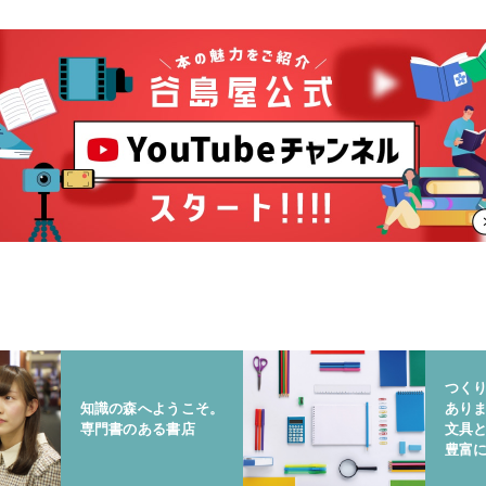
つく
知識の森へようこそ。
あり
専門書のある書店
文具
豊富