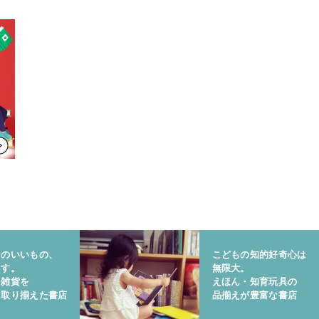
りのいいもの、
こどもの知的好奇心は
ます。
無限大。
と雑貨を
えほん・知育玩具の
に取り揃えた書店
品揃えが豊富な書店