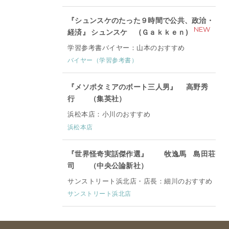
『シュンスケのたった９時間で公共、政治・
NEW
経済』 シュンスケ (Ｇａｋｋｅｎ)
学習参考書バイヤー：山本のおすすめ
バイヤー（学習参考書）
『メソポタミアのボート三人男』 高野秀
行 （集英社）
浜松本店：小川のおすすめ
浜松本店
『世界怪奇実話傑作選』 牧逸馬 島田荘
司 （中央公論新社）
サンストリート浜北店・店長：細川のおすすめ
サンストリート浜北店