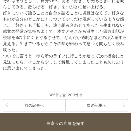
それはそうとして、自分の中にある「好き」が光るときに目を凝
らしてみる。散らばる「好き」をつぶさに拾い上げる。
好きについて語ることと自分を語ることに境目はなくて、好きな
ものが自分のどこかにくっついて少しだけ混ざっているような感
じ。「好き」も「私」も、違う組み合わせであったら生まれない
感覚の発露が気持ちよくて、本文とそこから派生した四方山話が
視線を
8
の字にぐるぐるさせて、なんだか過剰なほどの没入感すら
覚える。生きているからこその熱が伝わって息つく間もなく読み
耽った。
ついでに言うと、ゆら帝のライブに行こうか迷って次の機会にと
見送ったら、そこから少しして解散してしまったことも久しぶり
に思い出してしまった。
385件 / 全1200件中
前の記事へ
次の記事へ
最寄りの店舗を探す