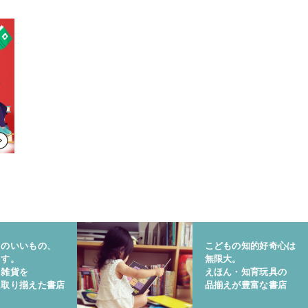
りのいいもの、
こどもの知的好奇心は
ます。
無限大。
と雑貨を
えほん・知育玩具の
に取り揃えた書店
品揃えが豊富な書店