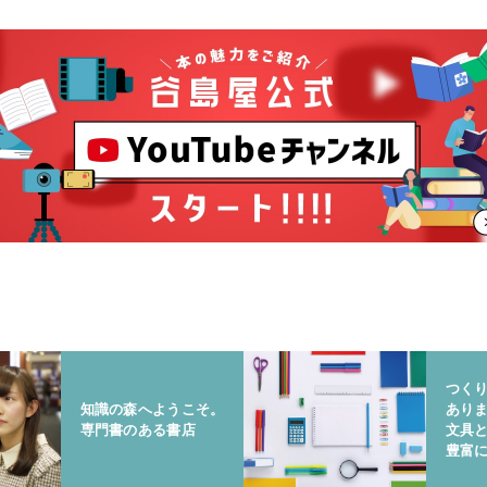
つく
知識の森へようこそ。
あり
専門書のある書店
文具
豊富