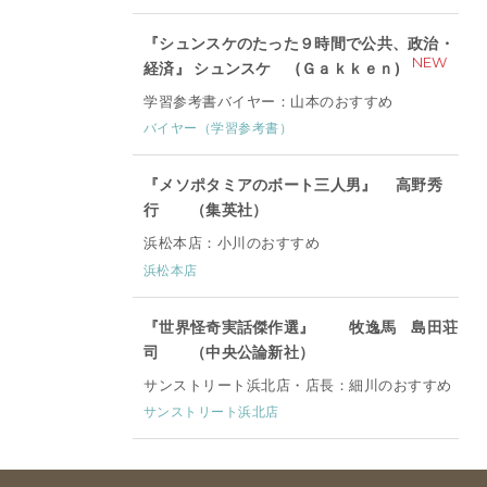
『シュンスケのたった９時間で公共、政治・
NEW
経済』 シュンスケ (Ｇａｋｋｅｎ)
学習参考書バイヤー：山本のおすすめ
バイヤー（学習参考書）
『メソポタミアのボート三人男』 高野秀
行 （集英社）
浜松本店：小川のおすすめ
浜松本店
『世界怪奇実話傑作選』 牧逸馬 島田荘
司 （中央公論新社）
サンストリート浜北店・店長：細川のおすすめ
サンストリート浜北店