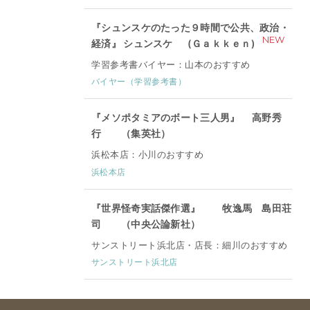
『シュンスケのたった９時間で公共、政治・
NEW
経済』 シュンスケ (Ｇａｋｋｅｎ)
学習参考書バイヤー：山本のおすすめ
バイヤー（学習参考書）
『メソポタミアのボート三人男』 高野秀
行 （集英社）
浜松本店：小川のおすすめ
浜松本店
『世界怪奇実話傑作選』 牧逸馬 島田荘
司 （中央公論新社）
サンストリート浜北店・店長：細川のおすすめ
サンストリート浜北店