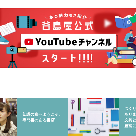
つく
知識の森へようこそ。
あり
専門書のある書店
文具
豊富