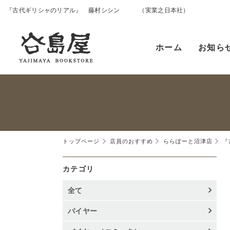
『古代ギリシャのリアル』 藤村シシン （実業之日本社）
ホーム
お知ら
トップページ
店員のおすすめ
ららぽーと沼津店
『
カテゴリ
全て
バイヤー