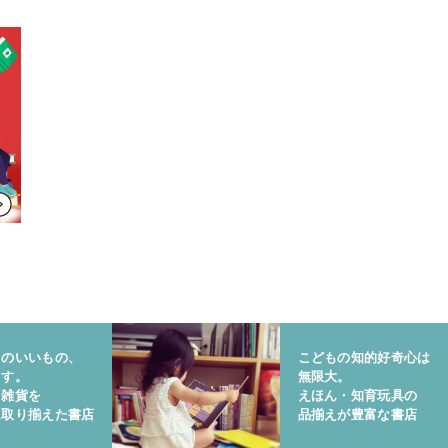
りのいいもの、
こどもの知的好奇心は
ます。
無限大。
と雑貨を
えほん・知育玩具の
に取り揃えた書店
品揃えが豊富な書店