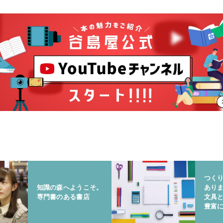
つく
知識の森へようこそ。
あり
専門書のある書店
文具
豊富