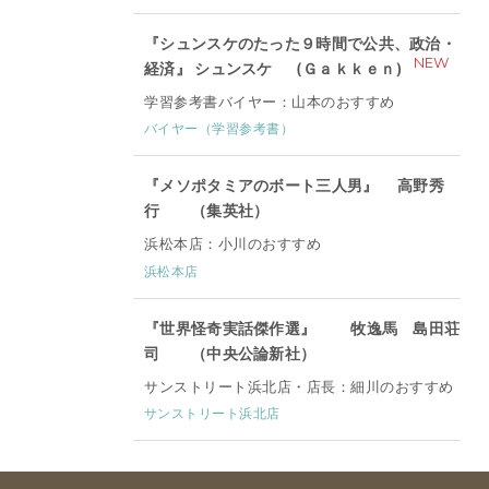
『シュンスケのたった９時間で公共、政治・
NEW
経済』 シュンスケ (Ｇａｋｋｅｎ)
学習参考書バイヤー：山本のおすすめ
バイヤー（学習参考書）
『メソポタミアのボート三人男』 高野秀
行 （集英社）
浜松本店：小川のおすすめ
浜松本店
『世界怪奇実話傑作選』 牧逸馬 島田荘
司 （中央公論新社）
サンストリート浜北店・店長：細川のおすすめ
サンストリート浜北店