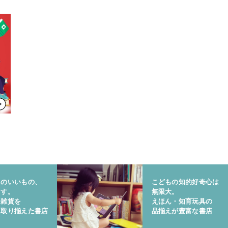
りのいいもの、
こどもの知的好奇心は
ます。
無限大。
と雑貨を
えほん・知育玩具の
に取り揃えた書店
品揃えが豊富な書店