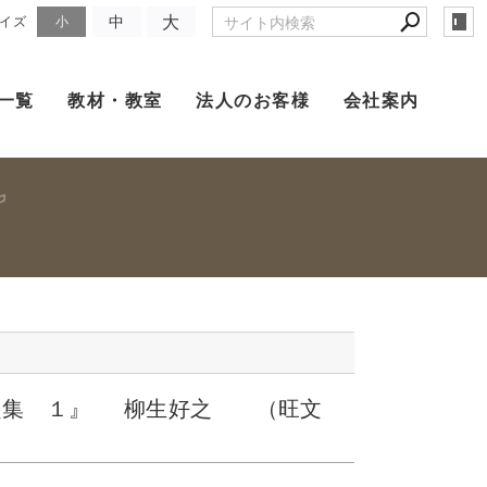
大
中
イズ
小
一覧
教材・教室
法人のお客様
会社案内
題集 １』 柳生好之 （旺文