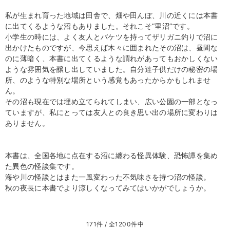
私が生まれ育った地域は田舎で、畑や田んぼ、川の近くには本書
に出てくるような沼もありました。それこそ“里沼”です。
小学生の時には、よく友人とバケツを持ってザリガニ釣りで沼に
出かけたものですが、今思えば木々に囲まれたその沼は、昼間な
のに薄暗く、本書に出てくるような謂れがあってもおかしくない
ような雰囲気を醸し出していました。自分達子供だけの秘密の場
所、のような特別な場所という感覚もあったからかもしれませ
ん。
その沼も現在では埋め立てられてしまい、広い公園の一部となっ
ていますが、私にとっては友人との良き思い出の場所に変わりは
ありません。
本書は、全国各地に点在する沼に纏わる怪異体験、恐怖譚を集め
た異色の怪談集です。
海や川の怪談とはまた一風変わった不気味さを持つ沼の怪談。
秋の夜長に本書でより涼しくなってみてはいかがでしょうか。
171件 / 全1200件中