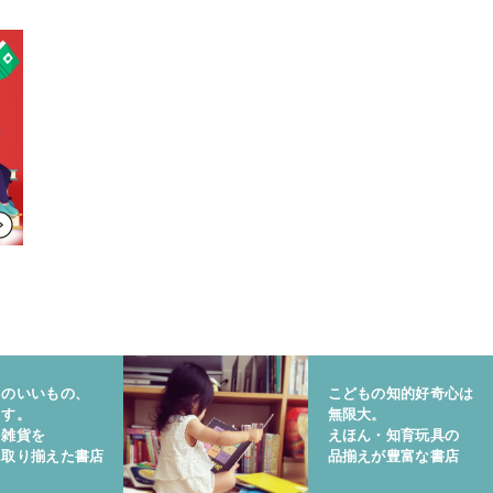
りのいいもの、
こどもの知的好奇心は
ます。
無限大。
と雑貨を
えほん・知育玩具の
に取り揃えた書店
品揃えが豊富な書店