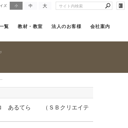
大
中
イズ
小
一覧
教材・教室
法人のお客様
会社案内
.
ロ あるてら （ＳＢクリエイテ