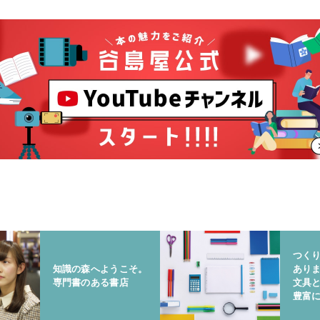
つく
知識の森へようこそ。
あり
専門書のある書店
文具
豊富