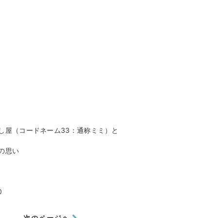
し屋（コードネーム33：通称ミミ）と
の思い
0
次のページヘ