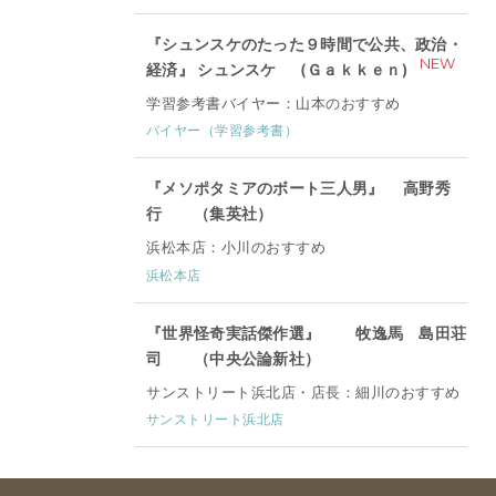
『シュンスケのたった９時間で公共、政治・
NEW
経済』 シュンスケ (Ｇａｋｋｅｎ)
学習参考書バイヤー：山本のおすすめ
バイヤー（学習参考書）
『メソポタミアのボート三人男』 高野秀
行 （集英社）
浜松本店：小川のおすすめ
浜松本店
『世界怪奇実話傑作選』 牧逸馬 島田荘
司 （中央公論新社）
サンストリート浜北店・店長：細川のおすすめ
サンストリート浜北店