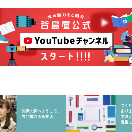
つく
知識の森へようこそ。
あり
専門書のある書店
文具
豊富