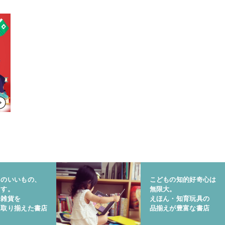
りのいいもの、
こどもの知的好奇心は
ます。
無限大。
と雑貨を
えほん・知育玩具の
に取り揃えた書店
品揃えが豊富な書店