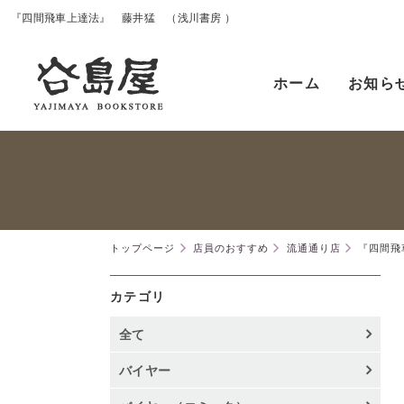
『四間飛車上達法』 藤井猛 （浅川書房 ）
ホーム
お知ら
トップページ
店員のおすすめ
流通通り店
『四間飛
カテゴリ
全て
バイヤー