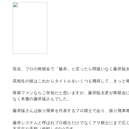
現在、プロの将棋会で「藤井」と言ったら間違いなく藤井聡
高校生の彼はこれからタイトルをいくつも獲得して、きっと
将棋ファンならご存知だと思いますが、藤井聡太君が将棋会
なく本書の藤井猛さんでした。
藤井猛さんは振り飛車を代表するプロ棋士であり、振り飛車
藤井システムと呼ばれプロ棋士だけでなくアマ棋士にまで広
不可欠な手順（作戦）の
1
つです。