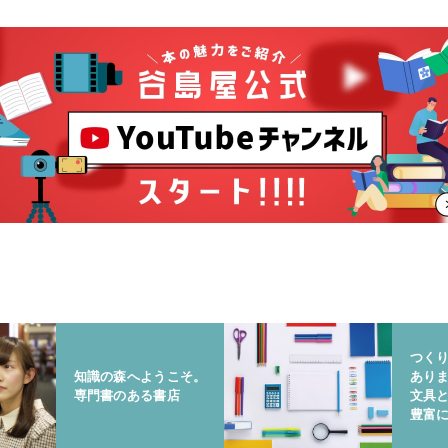
つく
知識の森へようこそ。
あり
専門書のある書店
文具
豊富