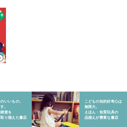
りのいいもの、
こどもの知的好奇心は
ます。
無限大。
と雑貨を
えほん・知育玩具の
に取り揃えた書店
品揃えが豊富な書店