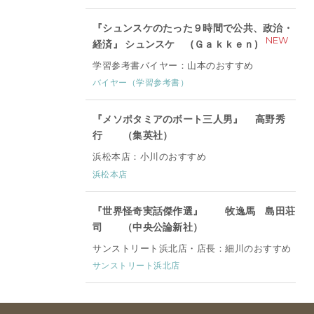
『シュンスケのたった９時間で公共、政治・
NEW
経済』 シュンスケ (Ｇａｋｋｅｎ)
学習参考書バイヤー：山本のおすすめ
バイヤー（学習参考書）
『メソポタミアのボート三人男』 高野秀
行 （集英社）
浜松本店：小川のおすすめ
浜松本店
『世界怪奇実話傑作選』 牧逸馬 島田荘
司 （中央公論新社）
サンストリート浜北店・店長：細川のおすすめ
サンストリート浜北店