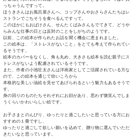
っちゃうんですって。
ほうきさんはお風呂屋さんへ、コップさんやおさらさんたちはレ
ストランでごちそうを食べるんですって。
このほかにもおばけさん、せんたくばみさんもでてきて、どうや
らみんな仕事の日とは反対のことをしがちのようです。
以前、この絵本が作られたお話を聞く機会に恵まれました。
この絵本は、「ストレスがないこと」をとても考えて作られてい
るそうです。
絵本のカバーをなくし、角も丸め、大きさも絵本を読む親子にス
トレスがないよう配慮されているそうです。
また、作者の小池壮太さんは洋画家としてご活躍されている方な
ので、この絵本を通じて幼いころから
本格的な美しい油絵を見せてあげられるという魅力もあるそうで
す。
身の回りのものたちそれぞれにお顔があり、思わず微笑んでしま
うくらいかわいらしい絵です。
お子さまとのんびり、ゆったりと過ごしたいと思っている方にお
すすめの１冊ですし、
ゆったりと過ごして欲しい願いを込めて、贈り物に選んでいただ
きたいなと思っています。