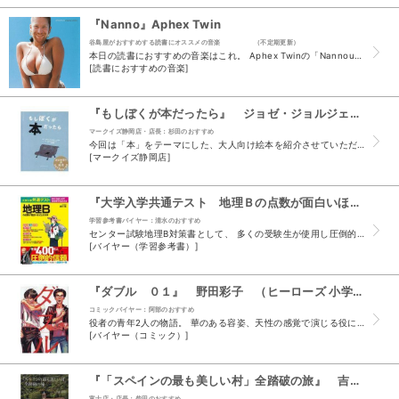
『Nanno』Aphex Twin
谷島屋がおすすめする読書にオススメの音楽 （不定期更新）
本日の読書におすすめの音楽はこれ。 Aphex Twinの「Nannou」。 エイフェックス・ツインについては、今更何か改めて語る必要がないくらいのビッグアーティストですが、言わずもがな、テク...
[読書におすすめの音楽]
『もしぼくが本だったら』 ジョゼ・ジョルジェ・レトリア アンドレ・レトリア 宇野和美 アノニマ・スタジオ （ＫＴＣ中央出版）
マークイズ静岡店・店長：杉田のおすすめ
今回は「本」をテーマにした、大人向け絵本を紹介させていただきます。 私は、書店員ですので「もしぼくがお客さまだったら・・・」は、本を並べる際、常に想像します。しかし、本書のタイトルでもある「も...
[マークイズ静岡店]
『大学入学共通テスト 地理Ｂの点数が面白いほどとれる本』 瀬川聡 （ＫＡＤＯＫＡＷＡ）
学習参考書バイヤー：清水のおすすめ
センター試験地理B対策書として、 多くの受験生が使用し圧倒的支持を得てきた 「センター地理Bの点数が面白いほどとれる本」の 共通テスト版が発売されました。 項目ごとにテーマが冒頭に表示されてい...
[バイヤー（学習参考書）]
『ダブル ０１』 野田彩子 （ヒーローズ 小学館クリエイティブ）
コミックバイヤー：阿部のおすすめ
役者の青年2人の物語。 華のある容姿、天性の感覚で演じる役に入り込む多家良青年と彼に演劇のノウハウを教え その天賦の才能に気付き、自分に絶望し、でも彼に惹き込まれて必死に彼を支える鴨島青年の物...
[バイヤー（コミック）]
『「スペインの最も美しい村」全踏破の旅』 吉村和敏 （講談社）
富士店・店長：柴田のおすすめ