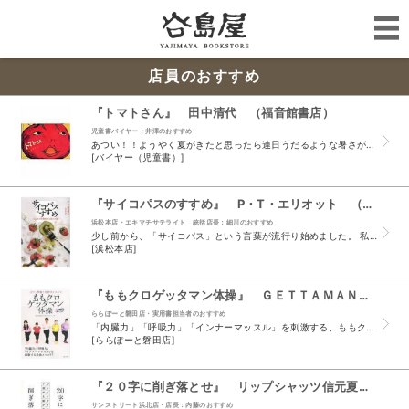
店員のおすすめ
『トマトさん』 田中清代 （福音館書店）
児童書バイヤー：井澤のおすすめ
あつい！！ようやく夏がきたと思ったら連日うだるような暑さが続いています。 幸い私は朝の通勤時だけですが、その暑い日差しを浴びるたびに子供のころの夏休みの日々やジリジリと焼けるような熱いグラウン...
[バイヤー（児童書）]
『サイコパスのすすめ』 P・T・エリオット （青土社）
浜松本店・エキマチサテライト 統括店長：細川のおすすめ
少し前から、「サイコパス」という言葉が流行り始めました。 私が中学生の頃に『FBI心理分析官』というベストセラー本がありましたが、その頃から「プロファイリング」や「サイコパス」という言葉が流行...
[浜松本店]
『ももクロゲッタマン体操』 ＧＥＴＴＡＭＡＮ ももいろクローバーＺ （主婦と生活社）
ららぽーと磐田店・実用書担当者のおすすめ
「内臓力」「呼吸力」「インナーマッスル」を刺激する、ももクロとのライブから生まれた最強メソッド 4つのゲッタマン体操とパーツ別エクササイズを収録 DVD付きで分かりやすい 基本姿...
[ららぽーと磐田店]
『２０字に削ぎ落とせ』 リップシャッツ信元夏代 （朝日新聞出版）
サンストリート浜北店・店長：内藤のおすすめ