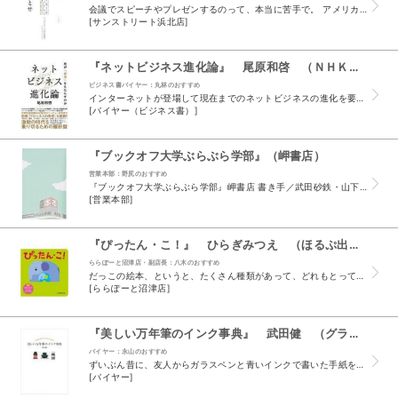
会議でスピーチやプレゼンするのって、本当に苦手で。 アメリカ人が、何かでスピーチするのは死ぬより嫌だっていっているのを見て、 自分と同じ人はいるんだなと、少しほっとしました。 少しでも苦手意識...
[サンストリート浜北店]
『ネットビジネス進化論』 尾原和啓 （ＮＨＫ出版）
ビジネス書バイヤー：丸林のおすすめ
インターネットが登場して現在までのネットビジネスの進化を要点整理した一冊。 GAFAM（グーグル・アマゾン・フェイスブック・アップル・マイクロソフト）5社の時価総額は 東証一部上場企業全社の合...
[バイヤー（ビジネス書）]
『ブックオフ大学ぶらぶら学部』（岬書店）
営業本部：野尻のおすすめ
『ブックオフ大学ぶらぶら学部』岬書店 書き手／武田砂鉄・山下賢二（ホホホ座）・小国貴司（BOOKS青いカバ）・Z・佐藤晋・馬場幸治（古書ビビビ）・島田潤一郎・大石トロンボ（漫画） 新刊書店員の...
[営業本部]
『ぴったん・こ！』 ひらぎみつえ （ほるぷ出版）
ららぽーと沼津店・副店長：八木のおすすめ
だっこの絵本、というと、たくさん種類があって、どれもとってもうれしそうな赤ちゃんの顔でほっこりする。 我が家には『くっついた』（こぐま社）があった。妻が娘に読み聞かせているのを少し離れて聞いて...
[ららぽーと沼津店]
『美しい万年筆のインク事典』 武田健 （グラフィック社）
バイヤー：永山のおすすめ
ずいぶん昔に、友人からガラスペンと青いインクで書いた手紙をもらったことがある。 なんて洒落ているんだろうと感動して、それからは文具店に立ち寄るたび、インク売場を気にするようになった。 おおまか...
[バイヤー]