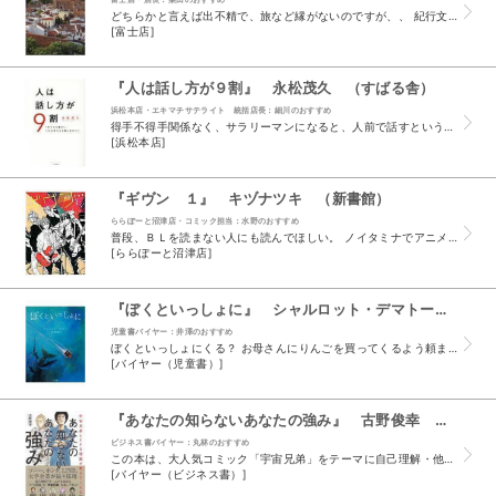
どちらかと言えば出不精で、旅など縁がないのですが、、 紀行文や、美しい景色の写真集などを見るのが大好きです。 いつかは旅行に行ってやる！と思いながらも、 毎回部屋でゴロゴロとする休日を過ごして...
[富士店]
『人は話し方が９割』 永松茂久 （すばる舎）
浜松本店・エキマチサテライト 統括店長：細川のおすすめ
得手不得手関係なく、サラリーマンになると、人前で話すということは避けられません。 私も正直得意だとは思ってもいませんが、仕事柄、毎日の朝礼や、スタッフへの指示、関係先との会話等、 毎日何某かを...
[浜松本店]
『ギヴン １』 キヅナツキ （新書館）
ららぽーと沼津店・コミック担当：水野のおすすめ
普段、ＢＬを読まない人にも読んでほしい。 ノイタミナでアニメ化し、コロナで延期していましたが、映画の公開が8/22に決定したこちらのコミック。 男子高校生二人の甘酸っぱい恋愛と、男子大学生、大...
[ららぽーと沼津店]
『ぼくといっしょに』 シャルロット・デマトーン 野坂悦子 （ブロンズ新社）
児童書バイヤー：井澤のおすすめ
ぼくといっしょにくる？ お母さんにりんごを買ってくるよう頼まれたぼくの「みち」はとっても危険がいっぱい！ ドラゴンや大男が住んでる世界で一番怖い森、人食いザメがひそむ世界で一番深い海、そしてわ...
[バイヤー（児童書）]
『あなたの知らないあなたの強み』 古野俊幸 （日経ＢＰ 日経ＢＰマーケティング）
ビジネス書バイヤー：丸林のおすすめ
この本は、大人気コミック「宇宙兄弟」をテーマに自己理解・他者理解を深めて 自分を活かす方法を身につけようという内容です。 本書が提唱している「FSS理論」 「凝縮性」「受容性」「弁別性」「拡散...
[バイヤー（ビジネス書）]