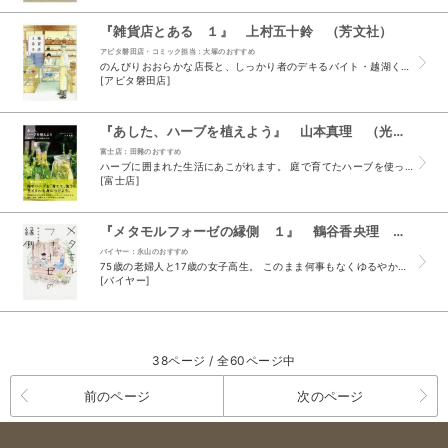
『雑貨店とある １』 上村五十鈴 （芳文社）
アピタ磐田店・コミック担当：大塚のおすすめ
のんびりおおらかな店長と、しっかり者のデキるバイト・越湖くんの二人が迎えてくれる癒しの空間【雑貨店とある】。 自然素材の手作りの品が並ぶ雑貨店に併設されたカフェスペース。 古民家の雑貨店のカフ...
[アピタ磐田店]
『あした、ハーブを植えよう』 山本真理 （光村推古書院）
富士店：田雜のおすすめ
ハーブに囲まれた生活にあこがれます。 庭で育てたハーブを使ってお茶を入れたり、お料理したり、アロマでリラックスしたり…と、あこがれていると言っても、正直私の貧弱な知識だと、このく...
[富士店]
『メタモルフォーゼの縁側 １』 鶴谷香央理 （KADOKAWA）
バイヤー：永山のおすすめ
75歳の老婦人と17歳の女子高生。 このまま何事もなくゆるやかに日々をすごしていくのかしらと、諦めとも達観とも似ているようで違う日常にするりと入り込んできた、小さくも大切な「何か」&helli...
[バイヤー]
38ページ / 全60ページ中
前のページ
次のページ