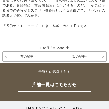
著者はさらに突き詰めていき、１冊の本にまとめ上げたのが本書
である。最終的に「方言周圏論」にたどり着くのだが、そこに至
るまでの過程がミステリ小説を読むような面白さで、「バカ」の
語源まで解いてみせる。
「探偵ナイトスクープ」好きにも楽しめる１冊である。
1165件 / 全1200件中
前の記事へ
次の記事へ
最寄りの店舗を探す
店舗一覧はこちらから
INSTAGRAM GALLERY