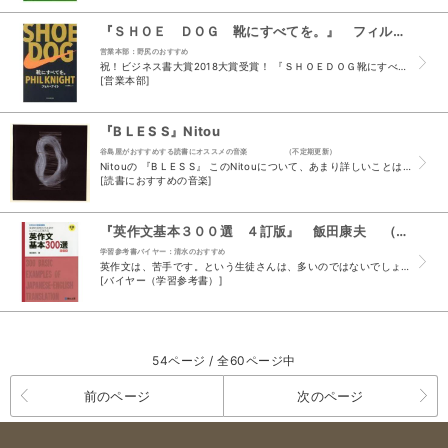
『ＳＨＯＥ ＤＯＧ 靴にすべてを。』 フィル・ナイト 大田黒奉之 （東洋経済新報社）
営業本部：野尻のおすすめ
祝！ビジネス書大賞2018大賞受賞！ 『ＳＨＯＥＤＯＧ靴にすべてを。』 なんとこのスタッフおすすめコーナー2回目の登場です。 以前にビジネス書バイヤーもこのコーナーで紹介をしていましたが、今回...
[営業本部]
『B L E S S』Nitou
谷島屋がおすすめする読書にオススメの音楽 （不定期更新）
Nitouの 『B L E S S』 このNitouについて、あまり詳しいことは実は知らない。 調べたところ、ピンクロリータジュリエッツ・Mayu Inabaとqujaku・Soushi Mi...
[読書におすすめの音楽]
『英作文基本３００選 ４訂版』 飯田康夫 （駿台文庫）
学習参考書バイヤー：清水のおすすめ
英作文は、苦手です。という生徒さんは、多いのではないでしょうか。 日本語をそのまま英語にしようとしても、なんだか変な文になってしまいます。 本書は、日本語と英語の発想の違いを意識しながら英文を...
[バイヤー（学習参考書）]
54ページ / 全60ページ中
前のページ
次のページ