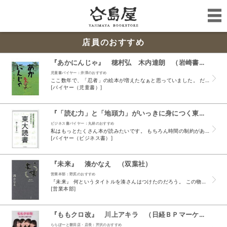
店員のおすすめ
『あかにんじゃ』 穂村弘 木内達朗 （岩崎書店）
児童書バイヤー：井澤のおすすめ
ここ数年で、「忍者」の絵本が増えたなぁと思っていました。 だいぶ前のことですが、お客様から「忍者の絵本がないか？」というお問い合わせがあったのですが、当時は絵本の種類があまりなく、常備している...
[バイヤー（児童書）]
『「読む力」と「地頭力」がいっきに身につく東大読書』 西岡壱誠 （東洋経済新報社）
ビジネス書バイヤー：丸林のおすすめ
私はもっとたくさん本が読みたいです。 もちろん時間の制約があるので叶わない夢です。 私は小説もマンガもビジネス書も読みますが、読書の楽しさにさらに地頭が良くなったらなお嬉しいではありませんか。...
[バイヤー（ビジネス書）]
『未来』 湊かなえ （双葉社）
営業本部：野尻のおすすめ
『未来』 何というタイトルを湊さんはつけたのだろう。 この物語を読まずして、ただ『未来』とだけ聞いたならば、特別に何かを感じることはない。 極々平凡なタイトルと思ったことだろう。 しかし、この...
[営業本部]
『ももクロ改』 川上アキラ （日経ＢＰマーケティング ）
ららぽーと磐田店・店長：芹沢のおすすめ