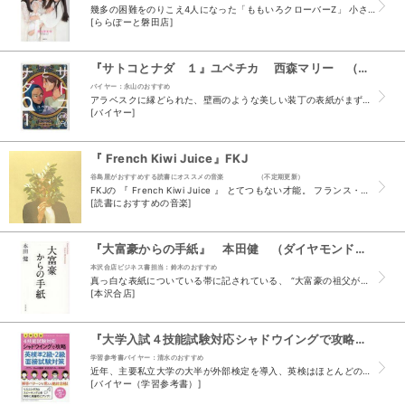
幾多の困難をのりこえ4人になった「ももいろクローバーZ」 小さな巨人の突然の卒業から4人で迎えた東京ドーム10周年ライブまでの120日間の舞台裏 4人と新たに目指す未来の行方は？！ 新Z伝説は...
[ららぽーと磐田店]
『サトコとナダ １』ユペチカ 西森マリー （星海社 講談社 ）
バイヤー：永山のおすすめ
アラベスクに縁どられた、壁画のような美しい装丁の表紙がまずとてもすばらしい。 タイトルのふたり、サトコは日本人でナダはサウジアラビア人。 アメリカの大学に通い、ルームシェアをしている。 もちろ...
[バイヤー]
『 French Kiwi Juice』FKJ
谷島屋がおすすめする読書にオススメの音楽 （不定期更新）
FKJの 『 French Kiwi Juice 』 とてつもない才能。 フランス・パリから現れたクリエイターのFKJ。 このデビューアルバム『French Kiwi Juice』収録の曲はど...
[読書におすすめの音楽]
『大富豪からの手紙』 本田健 （ダイヤモンド社）
本沢合店ビジネス書担当：鈴木のおすすめ
真っ白な表紙についている帯に記されている、 “大富豪の祖父が残したのは、「お金」ではなく 「９つの手紙」だった” という一文を見た途端、胸に浸透圧が…。 ...
[本沢合店]
『大学入試４技能試験対応シャドウイングで攻略 英検準２級・２級面接試験対策』 安武内ひろし 栗原雅紀 （秀和システム）
学習参考書バイヤー：清水のおすすめ
近年、主要私立大学の大半が外部検定を導入、英検はほとんどの大学で利用可能です。 面接試験ってどうやって行われるの？ どんな勉強をすればいいの？ と不安に思われる生徒さんも多いと思います。 本書...
[バイヤー（学習参考書）]