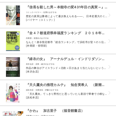
『信長を殺した男～本能寺の変431年目の真実～』 藤堂裕 明智憲三郎 （秋田書店）
コミックバイヤー：生澤のおすすめ
歴史の真実は勝者によって書き換えられる───。 日本史最大のミステリー「本能寺の変」の真実とは・・・。 明智光秀の定説に異を唱えた、明智一族伝承の会会長による著書を原案とするこの漫画は、藤堂裕...
[バイヤー（コミック）]
『全４７都道府県幸福度ランキング ２０１８年版』 寺島実郎 日本総合研究所 （東洋経済新報社）
外商部：岩清水のおすすめ
なんと！政令指定都市「総合ランキング」で浜松市が堂々の１位。 20都市中で【健康分野】2位、【生活分野】3位と大健闘。 ただし、【教育分野】の学校領域19位で細かく見ると、“不登校...
[外商部・管理部]
『緑衣の女』 アーナルデュル・インドリダソン （東京創元社）
本沢合店・店長：細川のおすすめ
作品の舞台がアイスランド＝北欧＝日があまり当たらないというイメージもあり、 内容が暗い…登場人物も暗い…とにかく全体的に暗いです。 ずっとモノトーン色で進んでいくイ...
[本沢合店]
『天久鷹央の推理カルテ』 知念実希人 （新潮社）
浜松本店・文庫担当：伊藤のおすすめ
「天久鷹央」てっきり男性だと思っていたら童顔で華奢で小柄な女性。 しかも腕利きの名医で変人ときたら興味をそそられないわけがないでしょう！ 統括診断部という二人しかいない部署で患者さ...
[浜松本店]
『かわ』 加古里子 （福音館書店）
児童書バイヤー：井澤のおすすめ