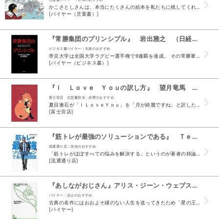
かこさとしさんは、本当にたくさんの絵本を私たちに残してくれました。 私のかこさとしさんの絵本で一番思い出がある絵本がこの『かわ』です。 私は静岡市の郊外に住んでいましたので、窓を開ければ川が見...
[バイヤー（児童書）]
『常勝集団のプリンシプル』 岩出雅之 （日経ＢＰマ－ケティング ）
ビジネス書バイヤー：丸林のおすすめ
帝京大学は全国大学ラグビー選手権で9連覇を達成。 その常勝軍団を作り上げたノウハウをビジネスに置き換えた本書は頷く事ばかりです。 本書のキーワードは「脱・体育会系」 マネジメント・個人のモチベ...
[バイヤー（ビジネス書）]
『Ｉ Ｌｏｖｅ Ｙｏｕの訳し方』 望月竜馬 （雷鳥社）
富士宮店 文芸書担当：佐野のおすすめ
夏目漱石が「ＩＬｏｖｅＹｏｕ」を「月が綺麗ですね」と訳したことは有名な逸話ですが、 他の作家たちはどんな言葉で「ＩＬｏｖｅＹｏｕ」を表現してきたでしょうか？ この一冊は100人の作家が作中で紡...
[富士宮店]
『筋トレが最強のソリューションである』 Ｔｅｓｔｏｓｔｅｒｏｎｅ （自由国民社）
流通通り店：河合のおすすめ
「筋トレがほぼすべての悩みを解決する」というのが著者の持論です。 贅肉を落とし筋肉を養うための食事法や初心者向けの筋トレメニューも載ってはいますが、 そんなものはほとんど刺身のツマ程度の扱いで...
[流通通り店]
『あしながおじさん』アリス・ジーン・ウェブスター 土屋京子 （光文社古典新訳文庫）
バイヤー：永山のおすすめ
古典の名作にはおおよそ縁のない人生を送ってきたため「星の王子さま」も「赤毛のアン」も、はじめて読んだのは二十歳を過ぎてからだった。 この作品も、友人から贈られることがなければおそらく読まずじま...
[バイヤー]