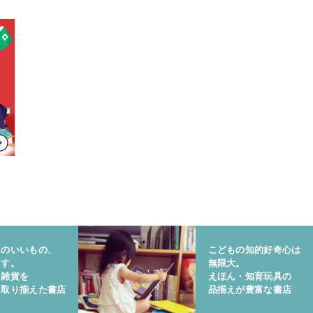
りのいいもの、
こどもの知的好奇心は
ます。
無限大。
と雑貨を
えほん・知育玩具の
に取り揃えた書店
品揃えが豊富な書店