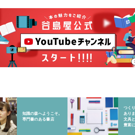
つく
知識の森へようこそ。
あり
専門書のある書店
文具
豊富