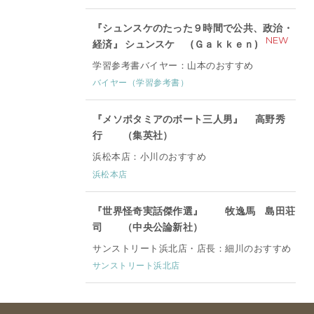
『シュンスケのたった９時間で公共、政治・
NEW
経済』 シュンスケ (Ｇａｋｋｅｎ)
学習参考書バイヤー：山本のおすすめ
バイヤー（学習参考書）
『メソポタミアのボート三人男』 高野秀
行 （集英社）
浜松本店：小川のおすすめ
浜松本店
『世界怪奇実話傑作選』 牧逸馬 島田荘
司 （中央公論新社）
サンストリート浜北店・店長：細川のおすすめ
サンストリート浜北店