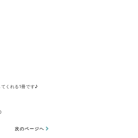
てくれる1冊です♪
0
次のページヘ