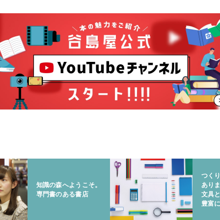
つく
知識の森へようこそ。
あり
専門書のある書店
文具
豊富