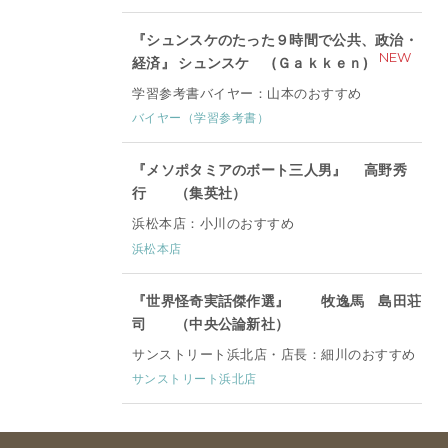
『シュンスケのたった９時間で公共、政治・
NEW
経済』 シュンスケ (Ｇａｋｋｅｎ)
学習参考書バイヤー：山本のおすすめ
バイヤー（学習参考書）
『メソポタミアのボート三人男』 高野秀
行 （集英社）
浜松本店：小川のおすすめ
浜松本店
『世界怪奇実話傑作選』 牧逸馬 島田荘
司 （中央公論新社）
サンストリート浜北店・店長：細川のおすすめ
サンストリート浜北店