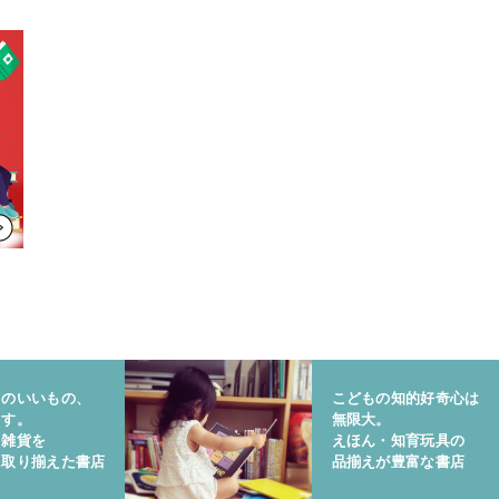
りのいいもの、
こどもの知的好奇心は
ます。
無限大。
と雑貨を
えほん・知育玩具の
に取り揃えた書店
品揃えが豊富な書店