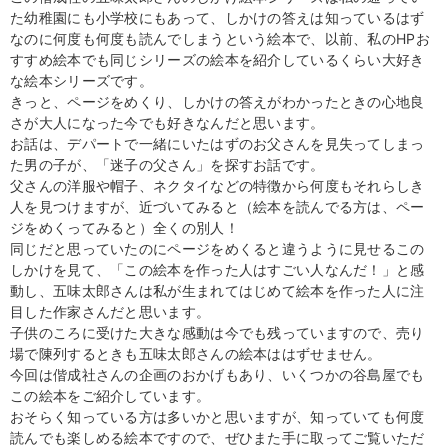
た幼稚園にも小学校にもあって、しかけの答えは知っているはず
なのに何度も何度も読んでしまうという絵本で、以前、私のHPお
すすめ絵本でも同じシリーズの絵本を紹介しているくらい大好き
な絵本シリーズです。
きっと、ページをめくり、しかけの答えがわかったときの心地良
さが大人になった今でも好きなんだと思います。
お話は、デパートで一緒にいたはずのお父さんを見失ってしまっ
た男の子が、「迷子の父さん」を探すお話です。
父さんの洋服や帽子、ネクタイなどの特徴から何度もそれらしき
人を見つけますが、近づいてみると（絵本を読んでる方は、ペー
ジをめくってみると）全くの別人！
同じだと思っていたのにページをめくると違うように見せるこの
しかけを見て、「この絵本を作った人はすごい人なんだ！」と感
動し、五味太郎さんは私が生まれてはじめて絵本を作った人に注
目した作家さんだと思います。
子供のころに受けた大きな感動は今でも残っていますので、売り
場で陳列するときも五味太郎さんの絵本ははずせません。
今回は偕成社さんの企画のおかげもあり、いくつかの谷島屋でも
この絵本をご紹介しています。
おそらく知っている方は多いかと思いますが、知っていても何度
読んでも楽しめる絵本ですので、ぜひまた手に取ってご覧いただ