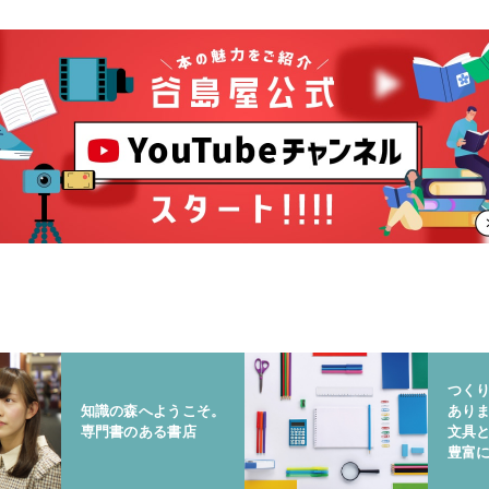
つく
知識の森へようこそ。
あり
専門書のある書店
文具
豊富