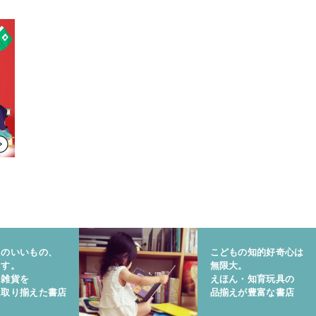
りのいいもの、
こどもの知的好奇心は
ます。
無限大。
と雑貨を
えほん・知育玩具の
に取り揃えた書店
品揃えが豊富な書店