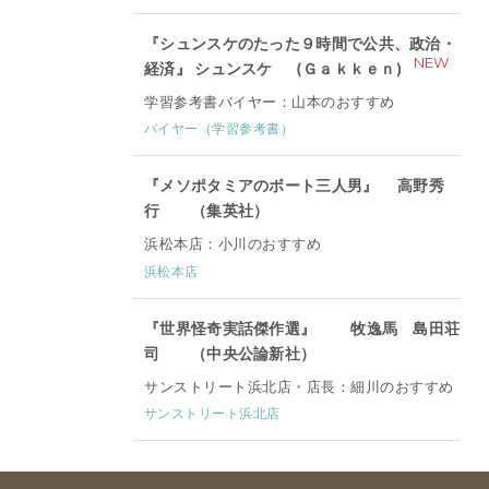
『シュンスケのたった９時間で公共、政治・
NEW
経済』 シュンスケ (Ｇａｋｋｅｎ)
学習参考書バイヤー：山本のおすすめ
バイヤー（学習参考書）
『メソポタミアのボート三人男』 高野秀
行 （集英社）
浜松本店：小川のおすすめ
浜松本店
『世界怪奇実話傑作選』 牧逸馬 島田荘
司 （中央公論新社）
サンストリート浜北店・店長：細川のおすすめ
サンストリート浜北店