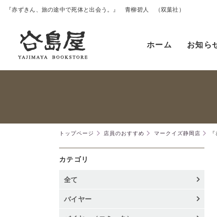
『赤ずきん、旅の途中で死体と出会う。』 青柳碧人 （双葉社）
ホーム
お知ら
トップページ
店員のおすすめ
マークイズ静岡店
『
カテゴリ
全て
バイヤー