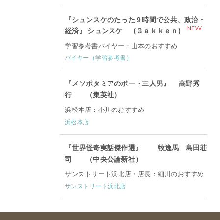
『シュンスケのたった９時間で公共、政治・
NEW
経済』 シュンスケ (Ｇａｋｋｅｎ)
学習参考書バイヤー：山本のおすすめ
バイヤー（学習参考書）
『メソポタミアのボート三人男』 高野秀
行 （集英社）
浜松本店：小川のおすすめ
浜松本店
『世界怪奇実話傑作選』 牧逸馬 島田荘
司 （中央公論新社）
サンストリート浜北店・店長：細川のおすすめ
サンストリート浜北店