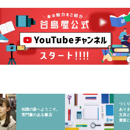
つく
知識の森へようこそ。
あり
専門書のある書店
文具
豊富