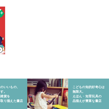
りのいいもの、
こどもの知的好奇心は
ます。
無限大。
と雑貨を
えほん・知育玩具の
に取り揃えた書店
品揃えが豊富な書店