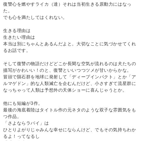
復讐心を燃やすライカ（達）それは当初生きる原動力にはなっ
た。
でも心を満たしてはくれない。
生きる理由は
生きたい理由は
本当は別にちゃんとあるんだよと。大切なことに気づかせてくれ
るお話です。
そして復讐の物語だけどどこか長閑な空気が流れるのは犬たちの
描写がかわいい！のと、復讐といいつつツメが甘いからかな。
冒頭で隕石群を地球に発射して「ディープインパクト」とか「ア
ルマゲドン」的な人類滅亡を企むんだけど、小さすぎて流星群に
なっちゃって人類は予想外の天体ショーに喜んじゃうとか。
他にも短編が3作。
最後の海底着陸はタイトル作の元ネタのような双子な雰囲気をも
つ作品。
「さよならラバイ」は
ひとりよがりじゃみんな幸せにならんけど、でもその気持ちわか
るよ！ってなるし