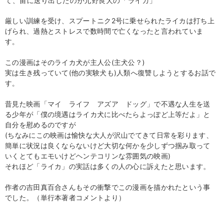
て、宙に送り出したのが元野良犬の「ライカ」
厳しい訓練を受け、スプートニク2号に乗せられたライカは打ち上
げられ、過熱とストレスで数時間で亡くなったと言われていま
す。
この漫画はそのライカ犬が主人公(主犬公？)
実は生き残っていて(他の実験犬も)人類へ復讐しようとするお話で
す。
昔見た映画「マイ ライフ アズア ドッグ」で不遇な人生を送
る少年が「僕の境遇はライカ犬に比べたらよっぽど上等だよ」と
自分を慰めるのですが
(ちなみにこの映画は愉快な大人が沢山でてきて日常を彩ります、
簡単に状況は良くならないけど大切な何かを少しずつ掴み取って
いくとてもエモいけどヘンテコリンな雰囲気の映画)
それほど「ライカ」の実話は多くの人の心に訴えたと思います。
作者の吉田真百合さんもその衝撃でこの漫画を描かれたという事
でした。（単行本著者コメントより）