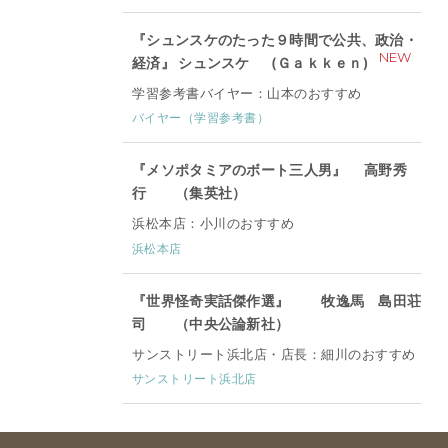
『シュンスケのたった９時間で公共、政治・
NEW
経済』 シュンスケ (Ｇａｋｋｅｎ)
学習参考書バイヤー：山本のおすすめ
バイヤー（学習参考書）
『メソポタミアのボート三人男』 高野秀
行 （集英社）
浜松本店：小川のおすすめ
浜松本店
『世界怪奇実話傑作選』 牧逸馬 島田荘
司 （中央公論新社）
サンストリート浜北店・店長：細川のおすすめ
サンストリート浜北店