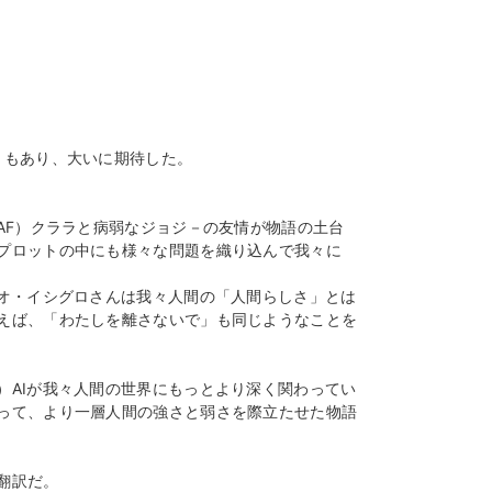
ともあり、大いに期待した。
AF）クララと病弱なジョジ－の友情が物語の土台
プロットの中にも様々な問題を織り込んで我々に
ズオ・イシグロさんは我々人間の「人間らしさ」とは
えば、「わたしを離さないで」も同じようなことを
）AIが我々人間の世界にもっとより深く関わってい
って、より一層人間の強さと弱さを際立たせた物語
翻訳だ。