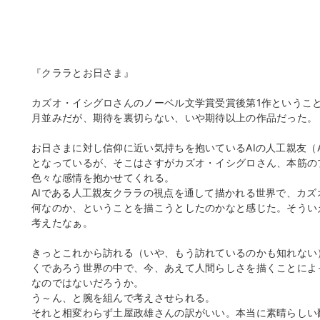
『クララとお日さま』
カズオ・イシグロさんのノーベル文学賞受賞後第1作というこ
月並みだが、期待を裏切らない、いや期待以上の作品だった。
お日さまに対し信仰に近い気持ちを抱いているAIの人工親友（
となっているが、そこはさすがカズオ・イシグロさん、本筋の
色々な感情を抱かせてくれる。
AIである人工親友クララの視点を通して描かれる世界で、カ
何なのか、ということを描こうとしたのかなと感じた。そうい
考えたなぁ。
きっとこれから訪れる（いや、もう訪れているのかも知れない
くであろう世界の中で、今、あえて人間らしさを描くことによ
なのではないだろうか。
う～ん、と腕を組んで考えさせられる。
それと相変わらず土屋政雄さんの訳がいい。本当に素晴らしい