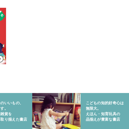
りのいいもの、
こどもの知的好奇心は
ます。
無限大。
と雑貨を
えほん・知育玩具の
に取り揃えた書店
品揃えが豊富な書店