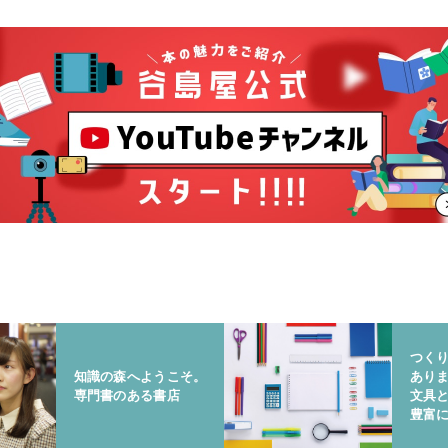
つく
知識の森へようこそ。
あり
専門書のある書店
文具
豊富