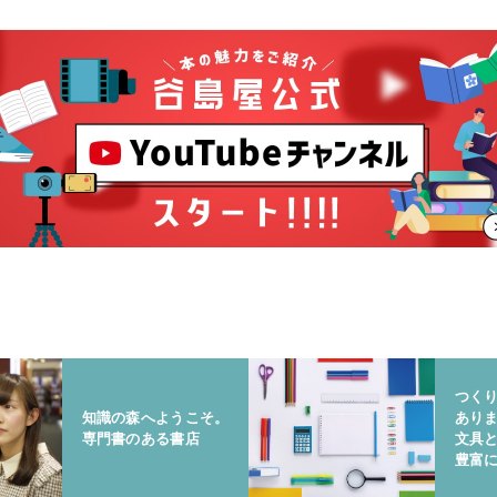
つく
知識の森へようこそ。
あり
専門書のある書店
文具
豊富