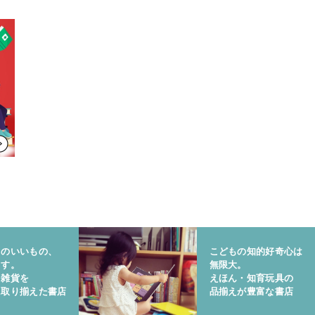
りのいいもの、
こどもの知的好奇心は
ます。
無限大。
と雑貨を
えほん・知育玩具の
に取り揃えた書店
品揃えが豊富な書店