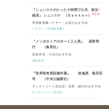
『シュンスケのたった９時間で公共、政治・
NEW
経済』 シュンスケ (Ｇａｋｋｅｎ)
学習参考書バイヤー：山本のおすすめ
バイヤー（学習参考書）
『メソポタミアのボート三人男』 高野秀
行 （集英社）
浜松本店：小川のおすすめ
浜松本店
『世界怪奇実話傑作選』 牧逸馬 島田荘
司 （中央公論新社）
サンストリート浜北店・店長：細川のおすすめ
サンストリート浜北店