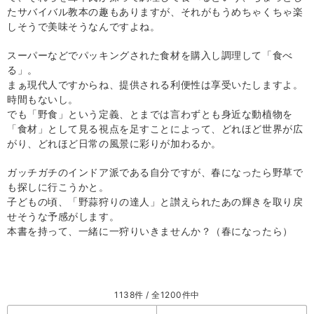
たサバイバル教本の趣もありますが、それがもうめちゃくちゃ楽
しそうで美味そうなんですよね。
スーパーなどでパッキングされた食材を購入し調理して「食べ
る」。
まぁ現代人ですからね、提供される利便性は享受いたしますよ。
時間もないし。
でも「野食」という定義、とまでは言わずとも身近な動植物を
「食材」として見る視点を足すことによって、どれほど世界が広
がり、どれほど日常の風景に彩りが加わるか。
ガッチガチのインドア派である自分ですが、春になったら野草で
も探しに行こうかと。
子どもの頃、「野蒜狩りの達人」と讃えられたあの輝きを取り戻
せそうな予感がします。
本書を持って、一緒に一狩りいきませんか？（春になったら）
1138件 / 全1200件中