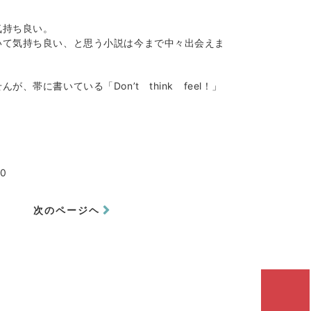
気持ち良い。
いて気持ち良い、と思う小説は今まで中々出会えま
帯に書いている「Don’t think feel！」
00
次のページヘ