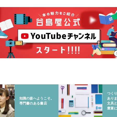
つく
知識の森へようこそ。
あり
専門書のある書店
文具
豊富