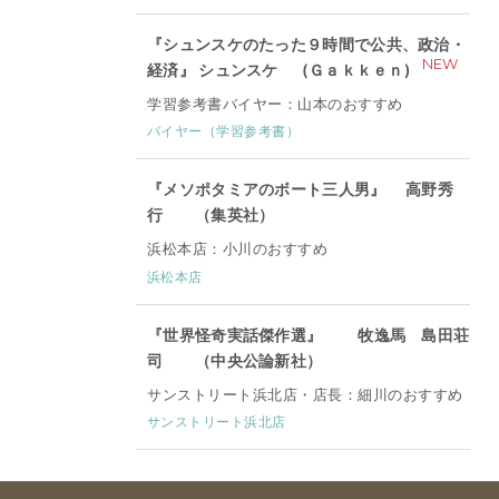
『シュンスケのたった９時間で公共、政治・
NEW
経済』 シュンスケ (Ｇａｋｋｅｎ)
学習参考書バイヤー：山本のおすすめ
バイヤー（学習参考書）
『メソポタミアのボート三人男』 高野秀
行 （集英社）
浜松本店：小川のおすすめ
浜松本店
『世界怪奇実話傑作選』 牧逸馬 島田荘
司 （中央公論新社）
サンストリート浜北店・店長：細川のおすすめ
サンストリート浜北店