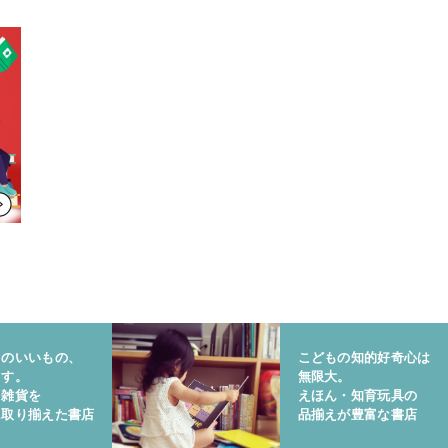
りのいいもの、
こどもの知的好奇心は
ます。
無限大。
と雑貨を
えほん・知育玩具の
に取り揃えた書店
品揃えが豊富な書店