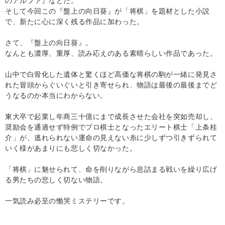
のアルファ
』
などだ。
そして今回この『盤上の向日葵』が「将棋」を題材とした小説
で、新たに心に深く残る作品に加わった。
さて、『盤上の向日葵』。
なんとも濃厚、重厚、読み応えのある素晴らしい作品であった。
山中で白骨化した遺体と驚くほど高価な将棋の駒が一緒に発見さ
れた冒頭からぐいぐいと引き寄せられ、物語は最後の最後までど
うなるのか本当にわからない。
東大卒で起業し年商三十億にまで成長させた会社を突如売却し、
奨励会を通過せず特例でプロ棋士となったエリート棋士「上条桂
介」が、逃れられない運命の見えない糸に少しずつ引きずられて
いく様があまりにも悲しく切なかった。
「将棋」に魅せられて、命を削りながら息詰まる戦いを繰り広げ
る男たちの悲しく切ない物語。
一気読み必至の慟哭ミステリーです。