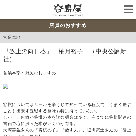
店員のおすすめ
営業本部
『盤上の向日葵』 柚月裕子 （中央公論新
社）
営業本部：野尻のおすすめ
将棋についてはルールを辛うじて知っている程度で、うまく差す
ことも出来ず観戦する趣味も特別持っていない。
しかし、何故か将棋の本を読む機会は多く、今までに将棋関連の
書籍で心に残った本がいくつか有る。
大崎善生さんの『将棋の子
』『
赦す人
』
、塩田武士さんの
『
盤上