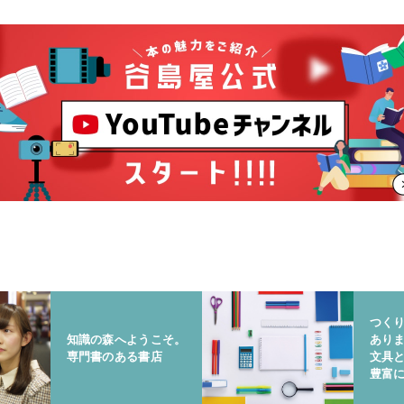
つく
知識の森へようこそ。
あり
専門書のある書店
文具
豊富