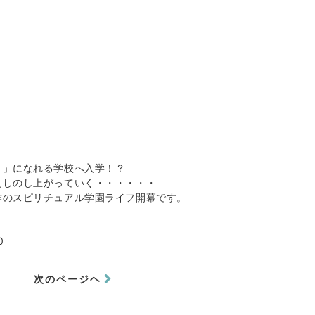
ま」になれる学校へ入学！？
倒しのし上がっていく・・・・・・
作のスピリチュアル学園ライフ開幕です。
0
次のページヘ