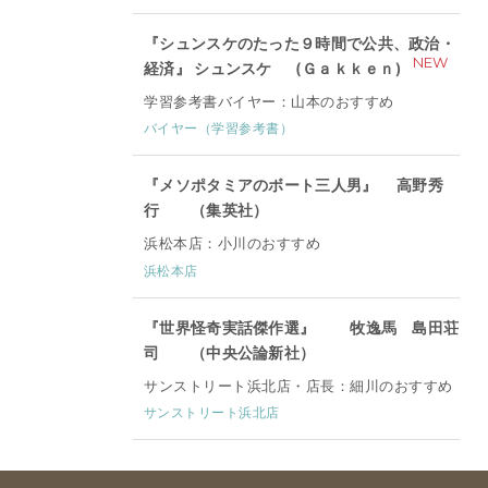
『シュンスケのたった９時間で公共、政治・
NEW
経済』 シュンスケ (Ｇａｋｋｅｎ)
学習参考書バイヤー：山本のおすすめ
バイヤー（学習参考書）
『メソポタミアのボート三人男』 高野秀
行 （集英社）
浜松本店：小川のおすすめ
浜松本店
『世界怪奇実話傑作選』 牧逸馬 島田荘
司 （中央公論新社）
サンストリート浜北店・店長：細川のおすすめ
サンストリート浜北店