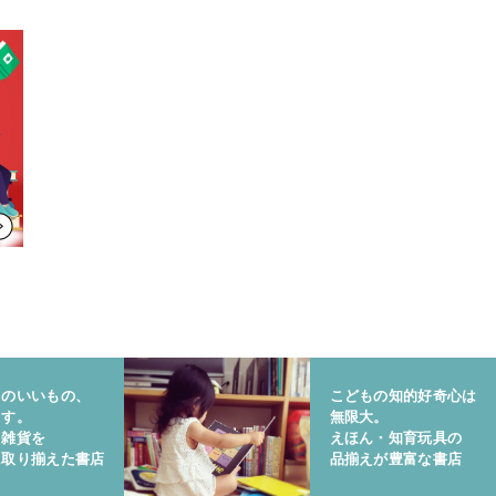
りのいいもの、
こどもの知的好奇心は
ます。
無限大。
と雑貨を
えほん・知育玩具の
に取り揃えた書店
品揃えが豊富な書店