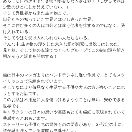
あちこちに出没する生き物の形をした大きな影？（しかしそれは
少数のひとにしか見えていない。）
そして異世界から来た生き物まで。
自分たちの知っていた世界とは少し違った世界。
そこに住む多くの人は自分とは違う他者を排するのではなく、受
け入れている。
そしてやはり受け入れられない人たちもいる。
そんな中,生き物の形をした大きな影が頻繁に出没しはじめた。
兄と妹、そして妹の友達でつくったグループでこの街の謎を解き
明かそうと調査を開始する！
画は日本のマンガよりはバンドデシネに近い作風で、とてもスタ
イリッシュで洗練されています。
そしてなにより偏見なく生活する子供や大人の方が多いことにホ
ッとするお話です。
このお話は不用意に人を傷つけるようなことは無い、安心できる
世界です。
キャラクターの日々の想いや葛藤もとても繊細に表現されていて
共感するとおもいます。
ストーリーも子供たちの冒険ものの要素があり、SF設定の上に、
謎が謎を呼んでいる展開も見逃せない。