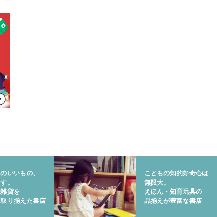
りのいいもの、
こどもの知的好奇心は
ます。
無限大。
と雑貨を
えほん・知育玩具の
に取り揃えた書店
品揃えが豊富な書店