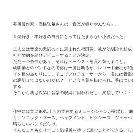
芥川賞作家・高橋弘希さんの「音楽が鳴りやんだら」。
音楽好き、本好きの自分にとってはたまらない小説だった。
主人公は音楽の天賦の才に恵まれた福田葵。彼が幼馴染と結成
社と契約を結びデビューすることが決定。
ただ一つ条件があり、それはベーシストを入れ替えること。
幼馴染とのバンドなので葵は一度は断るが、レコード会社が紹
イを目の当たりにし、そこでプロデューサーから「君には音楽
の裏切りではないのかね？」という言葉を掛けられ、葵はつい
する。
そこから葵は次第に音楽の呪縛に囚われだし、変貌していく・
作中には実に80以上もの実在するミュージシャンが登場し、
リ、ソニック・ユース、ペイブメント、ピクシーズ、ツェッペ
晴らしいバンドだらけ。
そんなこともありすごく臨場感を持って読むことができる。し