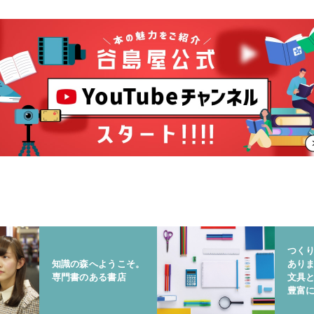
つく
知識の森へようこそ。
あり
専門書のある書店
文具
豊富