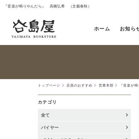
『音楽が鳴りやんだら』 高橋弘希 （文藝春秋）
ホーム
お知ら
トップページ
店員のおすすめ
営業本部
『音楽が鳴
カテゴリ
全て
バイヤー