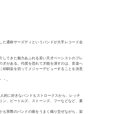
した通称サーズディというバンドが大手レコード会
介してきた魅力あふれる若い天才ベーシストのプレ
の才がある。代償を恐れて才能を潰すのは、音楽へ
に幼馴染を切ってメジャーデビューすることを決意
・・。
個人的に好きなバンドもストロークスから、レッチ
リン、ビートルズ、ストーンズ、フーなどなど、素
かも実際のバンドの曲をうまく織り交ぜながら、架