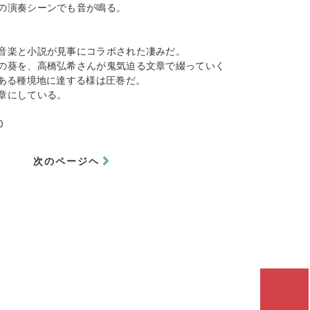
の演奏シーンでも音が鳴る。
音楽と小説が見事にコラボされた凄みだ。
の葵を、高橋弘希さんが鬼気迫る文章で綴っていく
うある種境地に達する様は圧巻だ。
章にしている。
0
次のページヘ