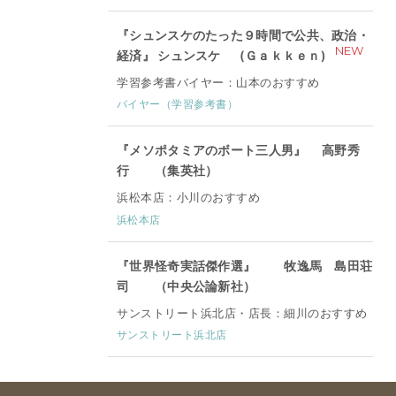
『シュンスケのたった９時間で公共、政治・
NEW
経済』 シュンスケ (Ｇａｋｋｅｎ)
学習参考書バイヤー：山本のおすすめ
バイヤー（学習参考書）
『メソポタミアのボート三人男』 高野秀
行 （集英社）
浜松本店：小川のおすすめ
浜松本店
『世界怪奇実話傑作選』 牧逸馬 島田荘
司 （中央公論新社）
サンストリート浜北店・店長：細川のおすすめ
サンストリート浜北店