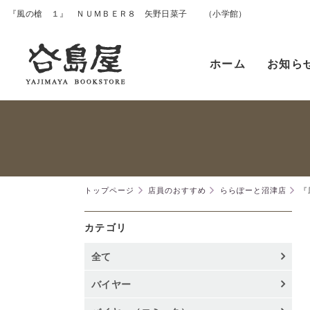
『風の槍 １』 ＮＵＭＢＥＲ８ 矢野日菜子 （小学館）
ホーム
お知ら
トップページ
店員のおすすめ
ららぽーと沼津店
『
カテゴリ
全て
バイヤー