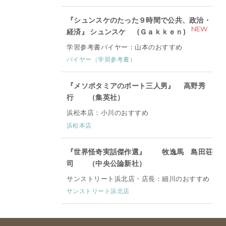
『シュンスケのたった９時間で公共、政治・
NEW
経済』 シュンスケ (Ｇａｋｋｅｎ)
学習参考書バイヤー：山本のおすすめ
バイヤー（学習参考書）
『メソポタミアのボート三人男』 高野秀
行 （集英社）
浜松本店：小川のおすすめ
浜松本店
『世界怪奇実話傑作選』 牧逸馬 島田荘
司 （中央公論新社）
サンストリート浜北店・店長：細川のおすすめ
サンストリート浜北店