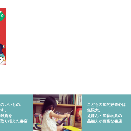
りのいいもの、
こどもの知的好奇心は
ます。
無限大。
と雑貨を
えほん・知育玩具の
に取り揃えた書店
品揃えが豊富な書店