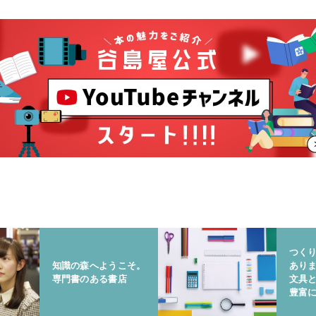
つく
知識の森へようこそ。
あり
専門書のある書店
文具
豊富