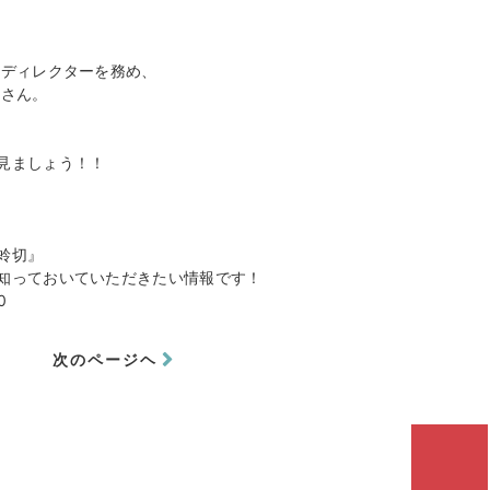
ーディレクターを務め、
８さん。
見ましょう！！
蛉切』
知っておいていただきたい情報です！
0
次のページヘ