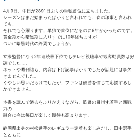
4月9日、中日が2891日ぶりの単独首位に立ちました。
シーズンはまだ始まったばかりと言われても、春の珍事と言われ
ても、
それでも心躍ります。単独で首位になるのに8年かかったのです。
黄金期から暗黒期に入りすでに10年経ちますが
ついに暗黒時代の終焉でしょうか。
立浪監督になり2年連続最下位でもテレビ視聴率や観客動員数は好
調でしたし、
ネットや週刊誌も、内容は下げ記事ばかりでしたが話題には事欠
きませんでした。
くやしい思いだらけでしたが、ファンは優勝を信じて応援するし
かできません。
本書を読んで過去をふりかえりながら、監督の目指す若手と新戦
力の
融合に今は毎日が楽しく期待も高まります。
静岡県出身の村松選手のレギュラー定着も楽しみだし、田中選手
とともに