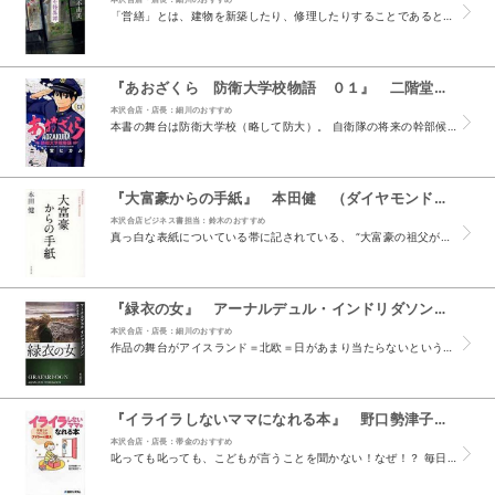
「営繕」とは、建物を新築したり、修理したりすることであるという。 この小説の舞台は古い城下町。 怪談の舞台設定としては完璧だ。 私は勝手に金沢をイメージしながら読んでいた（もしかしたら著者のイ...
『あおざくら 防衛大学校物語 ０１』 二階堂ヒカル （小学館）
本沢合店・店長：細川のおすすめ
本書の舞台は防衛大学校（略して防大）。 自衛隊の将来の幹部候補を養成する国の機関であり、“大学校”と名が付いているものの、 入校した段階で立派な自衛官。月々のお給料も出...
『大富豪からの手紙』 本田健 （ダイヤモンド社）
本沢合店ビジネス書担当：鈴木のおすすめ
真っ白な表紙についている帯に記されている、 “大富豪の祖父が残したのは、「お金」ではなく 「９つの手紙」だった” という一文を見た途端、胸に浸透圧が…。 ...
『緑衣の女』 アーナルデュル・インドリダソン （東京創元社）
本沢合店・店長：細川のおすすめ
作品の舞台がアイスランド＝北欧＝日があまり当たらないというイメージもあり、 内容が暗い…登場人物も暗い…とにかく全体的に暗いです。 ずっとモノトーン色で進んでいくイ...
『イライラしないママになれる本』 野口勢津子 岩井俊憲（秀和システム）
本沢合店・店長：帯金のおすすめ
叱っても叱っても、こどもが言うことを聞かない！なぜ！？ 毎日お忙しいお母様、たまには息抜きしたいお母様。 本書は著者がアドラー心理学を学び、「自分からやる子に育てる」、 「イライラしない子育て...