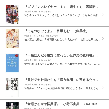
『ゴブリンスレイヤー １』 蝸牛くも 黒瀬浩介 （スクウェア・エニックス）
本沢合店・店長：細川のおすすめ
私が今回オススメしているのはコミック版ですが、こちらの原作はSBクリエイティブの GA文庫から出ている同名作品で、「このライトノベルがすごい！2017」新作部門の1位 受賞作品でもあります。 ...
『てをつなごうよ』 目黒あむ （集英社）
本沢合店・コミック担当：清水のおすすめ
楠小豆と大豆は、有栖野団地に住む仲良し姉弟。 お隣には幼なじみで小豆に想いを寄せる橘千花が住んでいます。 ある日、反対隣りに年の近い兄弟・柊美月と流星が引っ越してきました。 楠家、柊家の心暖ま...
『一度読んだら絶対に忘れない世界史の教科書』 山﨑圭一 （SBクリエイティブ）
本沢合店・店長：細川のおすすめ
学生時代は理系科目が好きで、なかでも数学や生物が好きだった。 文系科目では古文や現代文が苦手（今では書店員なのに）で、特に古文の～活用等 は覚えるのに大変苦労した記憶がある。 ただ、歴史だけは...
『負けグセ社員たちを「戦う集団」に変えるたった１つの方法』 田村潤 （PHP研究所）
本沢合店・店長：細川のおすすめ
私自身が バイヤーから店舗の店長に異動したからか、最近どうもビジネス書 やビジネス誌が目に入って仕方がない。 昔読んだある本に「本人がある情報を欲している時には、自然と欲しい情報 が目や耳に入...
『営繕かるかや怪異譚』 小野不由美 （KADOKAWA）
本沢合店・店長：細川のおすすめ