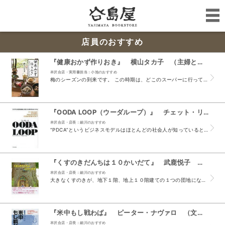
店員のおすすめ
『健康おかず作りおき』 横山タカ子 （主婦と生活社）
本沢合店・実用書担当：小池のおすすめ
梅のシーズンの到来です。 この時期は、どこのスーパーに行ってもよく見かけますよね。 そこでご紹介したいのが、本書『健康おかず作りおき』。 内容に難しいところは全くなく、どれも簡単に手早く作れる...
『OODA LOOP（ウーダループ）』 チェット・リチャーズ・著 原田勉・訳 （東洋経済新報社）
本沢合店・店長：細川のおすすめ
“PDCA”というビジネスモデルはほとんどの社会人が知っていると思われますが、 本書の“OODA”というモデルは、あまり認知されていないのではな...
『くすのきだんちは１０かいだて』 武鹿悦子 末崎茂樹 （ひかりのくに）
本沢合店・店長：細川のおすすめ
大きなくすのきが、地下１階、地上１０階建ての１つの団地になっています。 もぐらの管理人さんは地下１階、１階には音楽家のきつね、２・３階にはうさぎの姉妹… というように、様々な動物...
『米中もし戦わば』 ピーター・ナヴァロ （文藝春秋）
本沢合店・店長：細川のおすすめ