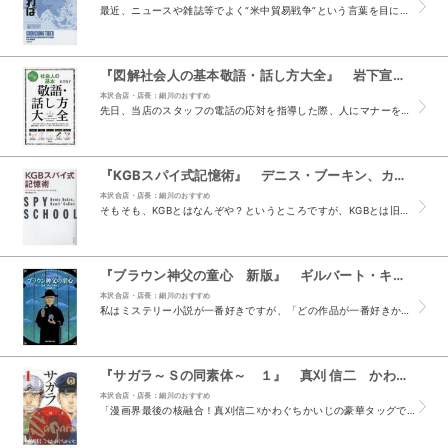
最近、ニュースや雑誌等でよく“米中貿易戦争”という言葉を目にします。 アメリカと中国が、相互に相手を批判し、追加関税をかけ始めたことを言うのですが、 これはただの経済的...
『図解社会人の基本敬語・話し方大全』 岩下宣子 （講談社）
本沢合店・店長：細川のおすすめ
先日、当店のスタッフの電話の応対を指導した際、人にマナーを教えるのは難しいなと 改めて感じ、自店の売り場を眺めていて最も目についたのが本書でした。 「図解社会人の基本」とあるように、この1冊で...
『KGBスパイ式記憶術』 デニス・ブーキン、カミール・グーリーイェブ 岡本麻佐子：訳 （水王舎）
本沢合店・店長：細川のおすすめ
そもそも、KGBとはなんぞや？というところですが、KGBとは旧ソ連にかつて存在し、 “東西冷戦時代最強の情報機関”と呼ばれた「ソ連国家保安委員会」のことです。 一言で言...
『ブラウン神父の童心 新版』 ギルバート・キース・チェスタトン 中村保男：訳 （東京創元社）
本沢合店・店長：細川のおすすめ
私はミステリー小説が一番好きですが、「どの作品が一番好きか？」と聞かれた際は、 迷うことなく、今回挙げた「ブラウン神父」シリーズと答えます。 時代的にはシャーロック・ホームズよりも少し後の19...
『サガラ～Ｓの同素体～ １』 真刈 信二 かわぐち かいじ （講談社）
本沢合店・店長：細川のおすすめ
「漫画界最後の核融合！真刈信二☓かわぐちかいじの豪華タッグで贈る本格諜報 サスペンス！21世紀の日本でクーデターが！！」 『空母いぶき』も読んでいる私は、上記の宣伝文句だけでも引き込まれてしま...