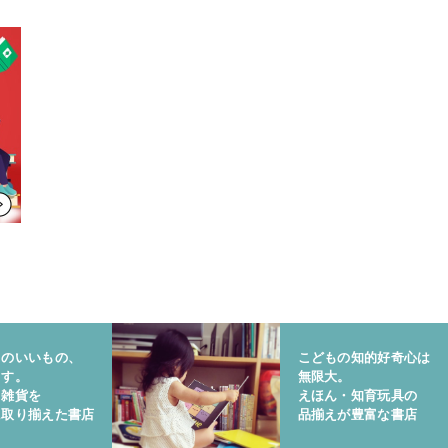
りのいいもの、
こどもの知的好奇心は
ます。
無限大。
と雑貨を
えほん・知育玩具の
に取り揃えた書店
品揃えが豊富な書店