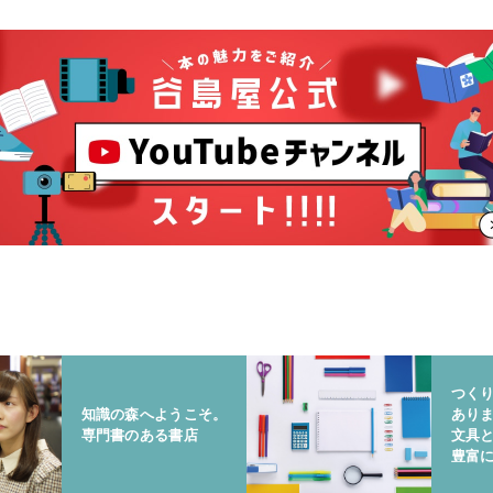
つく
知識の森へようこそ。
あり
専門書のある書店
文具
豊富