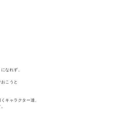
きになれず、
でおこうと
湧くキャラクター達、
す。