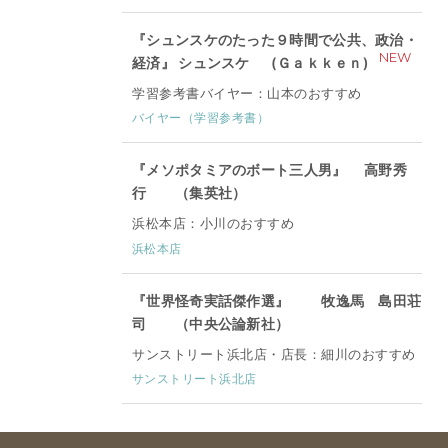
『シュンスケのたった９時間で公共、政治・
NEW
経済』 シュンスケ (Ｇａｋｋｅｎ)
学習参考書バイヤー：山本のおすすめ
バイヤー（学習参考書）
『メソポタミアのボート三人男』 高野秀
行 （集英社）
浜松本店：小川のおすすめ
浜松本店
『世界怪奇実話傑作選』 牧逸馬 島田荘
司 （中央公論新社）
サンストリート浜北店・店長：細川のおすすめ
サンストリート浜北店