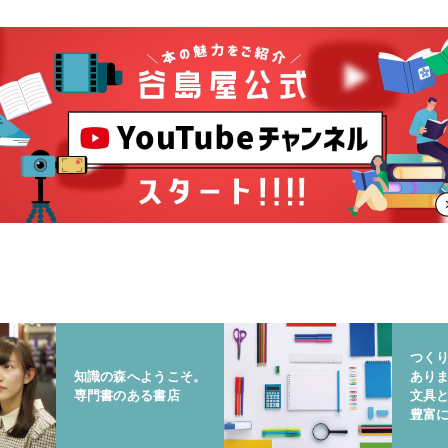
つく
知識の森へようこそ。
あり
専門書のある書店
文具
豊富