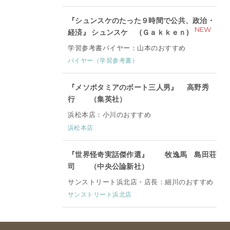
『シュンスケのたった９時間で公共、政治・
NEW
経済』 シュンスケ (Ｇａｋｋｅｎ)
学習参考書バイヤー：山本のおすすめ
バイヤー（学習参考書）
『メソポタミアのボート三人男』 高野秀
行 （集英社）
浜松本店：小川のおすすめ
浜松本店
『世界怪奇実話傑作選』 牧逸馬 島田荘
司 （中央公論新社）
サンストリート浜北店・店長：細川のおすすめ
サンストリート浜北店