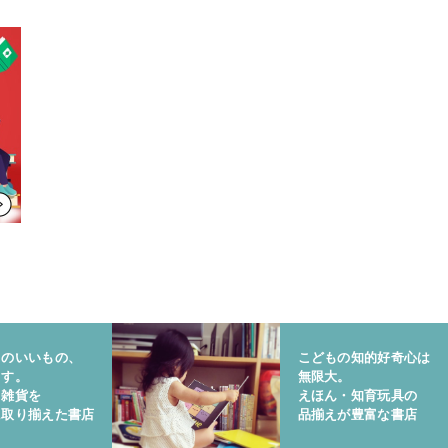
りのいいもの、
こどもの知的好奇心は
ます。
無限大。
と雑貨を
えほん・知育玩具の
に取り揃えた書店
品揃えが豊富な書店