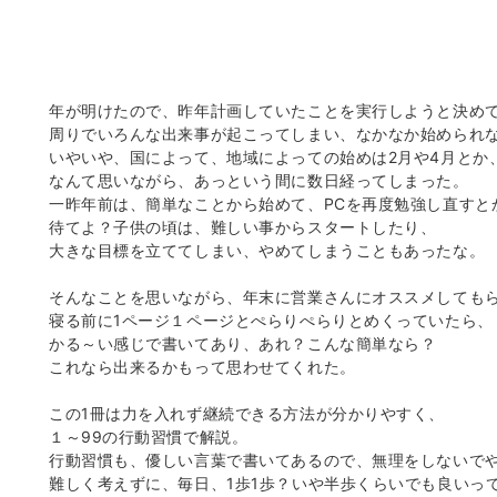
年が明けたので、昨年計画していたことを実行しようと決め
周りでいろんな出来事が起こってしまい、なかなか始められ
いやいや、国によって、地域によっての始めは2月や4月とか
なんて思いながら、あっという間に数日経ってしまった。
一昨年前は、簡単なことから始めて、PCを再度勉強し直すと
待てよ？子供の頃は、難しい事からスタートしたり、
大きな目標を立ててしまい、やめてしまうこともあったな。
そんなことを思いながら、年末に営業さんにオススメしても
寝る前に1ページ１ページとぺらりぺらりとめくっていたら、
かる～い感じで書いてあり、あれ？こんな簡単なら？
これなら出来るかもって思わせてくれた。
この1冊は力を入れず継続できる方法が分かりやすく、
１～99の行動習慣で解説。
行動習慣も、優しい言葉で書いてあるので、無理をしないで
難しく考えずに、毎日、1歩1歩？いや半歩くらいでも良いっ